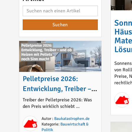
Sonn
Häus
Mater
Lösu
Sonnensc
von Roll
Preise,
Pelletpreise 2026:
rechtlic
Entwicklung, Treiber –
und ob Heizen mit
Treiber der Pelletpreise 2026: Was
den Preis wirklich schiebt ...
Pellets noch Sinn macht
Autor :
Baukatastrophen.de
Kategorie:
Bauwirtschaft &
Politik