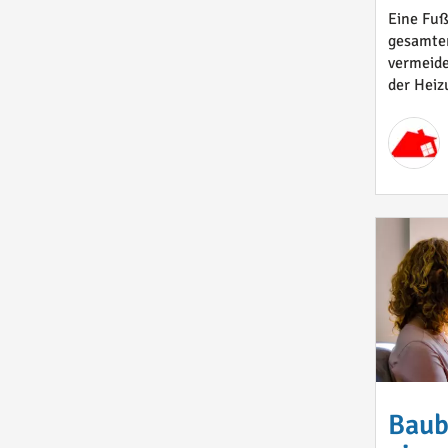
Eine Fu
gesamten
vermeide
der Heiz
Baubi