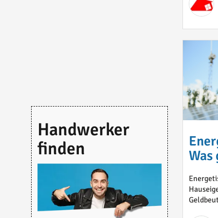
Handwerker
Ener
finden
Was g
Energeti
Hauseige
Geldbeute