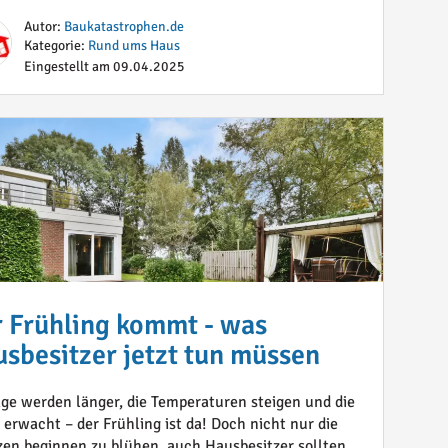
Autor:
Baukatastrophen.de
Kategorie:
Rund ums Haus
Eingestellt am 09.04.2025
 Frühling kommt - was
sbesitzer jetzt tun müssen
age werden länger, die Temperaturen steigen und die
 erwacht – der Frühling ist da! Doch nicht nur die
zen beginnen zu blühen, auch Hausbesitzer sollten