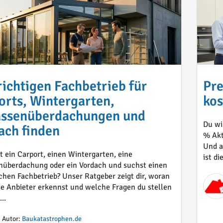
richtigen Fachbetrieb für
Pre
orts, Wintergarten,
kos
assenüberdachungen und
Du wi
ach finden
% Akti
Und a
t ein Carport, einen Wintergarten, eine
ist d
nüberdachung oder ein Vordach und suchst einen
ichen Fachbetrieb? Unser Ratgeber zeigt dir, woran
se Anbieter erkennst und welche Fragen du stellen
...
Autor:
Baukatastrophen.de