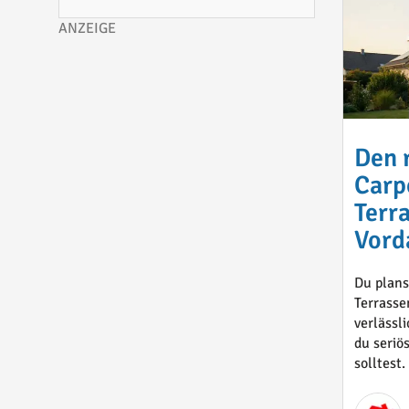
Den 
Carp
Terr
Vord
Du plans
Terrasse
verlässl
du seriö
solltest. 