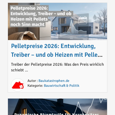
Pelletpreise 2026: Entwicklung,
Treiber – und ob Heizen mit Pellets
noch Sinn macht
Treiber der Pelletpreise 2026: Was den Preis wirklich
schiebt ...
Autor :
Baukatastrophen.de
Kategorie:
Bauwirtschaft & Politik