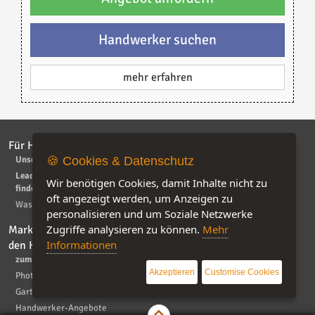
Handwerker suchen
mehr erfahren
Für Handwerker
Für Bauherrn
Unser Service für Handwerker
Bis zu 30% der Baukosten
🍪 Cookies & Datenschutz
sparen -so geht's
Leads - Aufträge von privat
Wir benötigen Cookies, damit Inhalte nicht zu
finden
Haus- und Baumessen 2026
oft angezeigt werden, um Anzeigen zu
Was dürfen Leads kosten?
personalisieren und um Soziale Netzwerke
Zugriffe analysieren zu können.
Mehr
Marktplatz - Produkte für
Bau-Magazin
Informationen
den Heimwerker
Übersicht
zum Marktplatz
Bauwirtschaft & Politik
Akzeptieren
Customise Cookies
Photovoltaik und mehr
Handwerker
Garten
Produktvorstellungen
Handwerker-Angebote