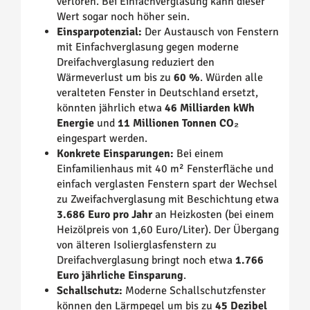
verloren. Bei Einfachverglasung kann dieser
Wert sogar noch höher sein.
Einsparpotenzial:
Der Austausch von Fenstern
mit Einfachverglasung gegen moderne
Dreifachverglasung reduziert den
Wärmeverlust um bis zu
60 %
. Würden alle
veralteten Fenster in Deutschland ersetzt,
könnten jährlich etwa
46 Milliarden kWh
Energie
und
11 Millionen Tonnen CO₂
eingespart werden.
Konkrete Einsparungen:
Bei einem
Einfamilienhaus mit 40 m² Fensterfläche und
einfach verglasten Fenstern spart der Wechsel
zu Zweifachverglasung mit Beschichtung etwa
3.686 Euro pro Jahr
an Heizkosten (bei einem
Heizölpreis von 1,60 Euro/Liter). Der Übergang
von älteren Isolierglasfenstern zu
Dreifachverglasung bringt noch etwa
1.766
Euro jährliche Einsparung
.
Schallschutz:
Moderne Schallschutzfenster
können den Lärmpegel um bis zu
45 Dezibel