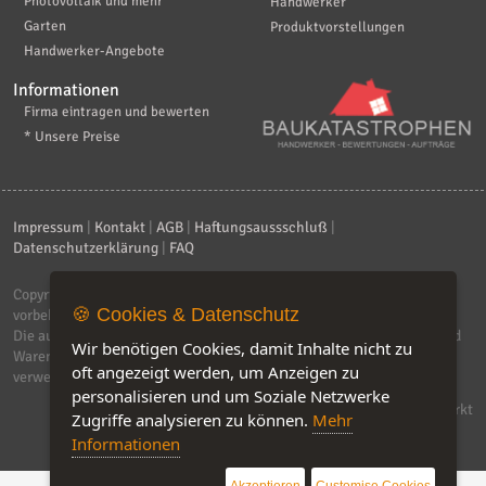
Photovoltaik und mehr
Handwerker
Garten
Produktvorstellungen
Handwerker-Angebote
Informationen
Firma eintragen und bewerten
* Unsere Preise
Impressum
|
Kontakt
|
AGB
|
Haftungsaussschluß
|
Datenschutzerklärung
|
FAQ
Copyright © 2026
ebiz-consult GmbH & Co. KG
. Alle Rechte
🍪 Cookies & Datenschutz
vorbehalten.
Die auf dieser Seite verwendeten Produktbezeichnungen, Namen und
Wir benötigen Cookies, damit Inhalte nicht zu
Warenzeichen sind Eigentum der jeweiligen Firmen. Unser Portal
oft angezeigt werden, um Anzeigen zu
verwendet Affiliat-Links, für dir wir Geld erhalten.
personalisieren und um Soziale Netzwerke
Software by IQ-Markt
Zugriffe analysieren zu können.
Mehr
Informationen