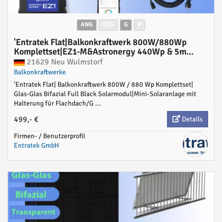
ANG
GES
G
P
'Entratek Flat|Balkonkraftwerk 800W/880Wp
Komplettset|EZ1-M&Astronergy 440Wp & 5m
Schukokabel'
21629 Neu Wulmstorf
Balkonkraftwerke
'Entratek Flat| Balkonkraftwerk 800W / 880 Wp Komplettset|
Glas-Glas Bifazial Full Black Solarmodul|Mini-Solaranlage mit
Halterung für Flachdach/G ...
499,- €
Details
Firmen- / Benutzerprofil
Entratek GmbH