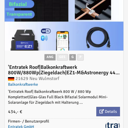
ANG
GES
G
P
'Entratek Roof|Balkonkraftwerk
800W/880Wp|Ziegeldach|EZ1-M&Astronergy 440
Bifazial&10m Schukokabel'
21629 Neu Wulmstorf
Balkonkraftwerke
'Entratek Roof| Balkonkraftwerk 800 W / 880 Wp
Komplettset|Glas-Glas Full Black Bifazial Solarmodul Mini-
Solaranlage für Ziegeldach mit Halterung ...
434,- €
Details
Firmen- / Benutzerprofil
Entratek GmbH