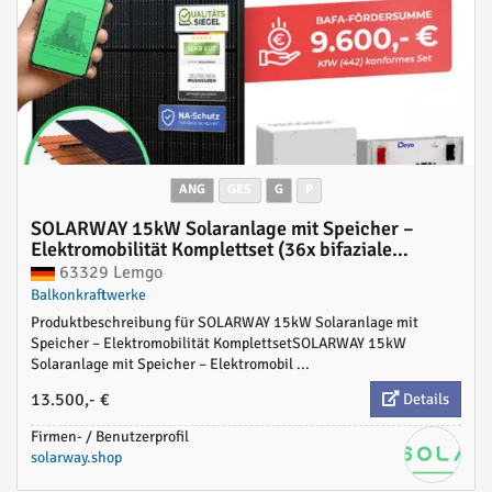
ANG
GES
G
P
SOLARWAY 15kW Solaranlage mit Speicher –
Elektromobilität Komplettset (36x bifaziale
Panels), Deye SUN-12K-SG04LP3 (12 kW
63329 Lemgo
Ausgang), Go-e 11 kW Wallbox + Controller, Deye
Balkonkraftwerke
15 kWh Speicher, inkl. Montagesystem, App &
Produktbeschreibung für SOLARWAY 15kW Solaranlage mit
WiFi | BAFA KfW 442 konform
Speicher – Elektromobilität KomplettsetSOLARWAY 15kW
Solaranlage mit Speicher – Elektromobil ...
13.500,- €
Details
Firmen- / Benutzerprofil
solarway.shop