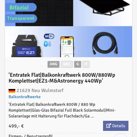
ANG
GES
G
P
'Entratek Flat|Balkonkraftwerk 800W/880Wp
Komplettset|EZ1-M&Astronergy 440Wp'
21629 Neu Wulmstorf
Balkonkraftwerke
'Entratek Flat| Balkonkraftwerk 800W / 880 Wp
Komplettset|Glas-Glas Bifazial Full Black Solarmodul|Mini-
Solaranlage mit Halterung für Flachdach/Ga ...
499,- €
Details
Firmen- / Benutzerprofil