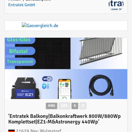
Entratek GmbH
ANG
GES
G
P
'Entratek Balkony|Balkonkraftwerk 800W/880Wp
Komplettset|EZ1-M&Astronergy 440Wp'
21629 Neu Wulmstorf