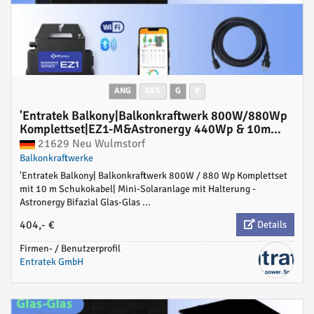
ANG
GES
G
P
'Entratek Balkony|Balkonkraftwerk 800W/880Wp
Komplettset|EZ1-M&Astronergy 440Wp & 10m
Schukokabel'
21629 Neu Wulmstorf
Balkonkraftwerke
'Entratek Balkony| Balkonkraftwerk 800W / 880 Wp Komplettset
mit 10 m Schukokabel| Mini-Solaranlage mit Halterung -
Astronergy Bifazial Glas-Glas ...
404,- €
Details
Firmen- / Benutzerprofil
Entratek GmbH