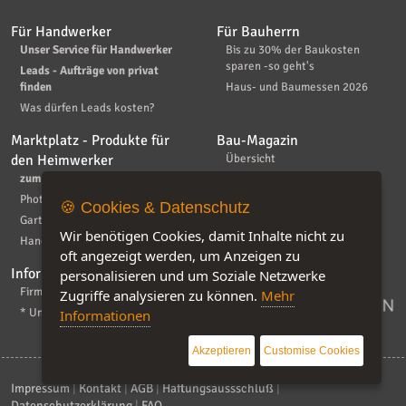
Für Handwerker
Für Bauherrn
Unser Service für Handwerker
Bis zu 30% der Baukosten
sparen -so geht's
Leads - Aufträge von privat
finden
Haus- und Baumessen 2026
Was dürfen Leads kosten?
Marktplatz - Produkte für
Bau-Magazin
den Heimwerker
Übersicht
zum Marktplatz
Bauwirtschaft & Politik
Photovoltaik und mehr
Handwerker
🍪 Cookies & Datenschutz
Garten
Produktvorstellungen
Wir benötigen Cookies, damit Inhalte nicht zu
Handwerker-Angebote
oft angezeigt werden, um Anzeigen zu
Informationen
personalisieren und um Soziale Netzwerke
Firma eintragen und bewerten
Zugriffe analysieren zu können.
Mehr
* Unsere Preise
Informationen
Akzeptieren
Customise Cookies
Impressum
|
Kontakt
|
AGB
|
Haftungsaussschluß
|
Datenschutzerklärung
|
FAQ