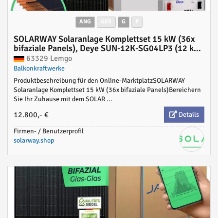
ANG
GES
G
P
SOLARWAY Solaranlage Komplettset 15 kW (36x
bifaziale Panels), Deye SUN-12K-SG04LP3 (12 kW
Ausgang) + Deye 15 kWh Speicher inkl.
63329 Lemgo
Montagesystem, App & WiFi
Balkonkraftwerke
Produktbeschreibung für den Online-MarktplatzSOLARWAY
Solaranlage Komplettset 15 kW (36x bifaziale Panels)Bereichern
Sie Ihr Zuhause mit dem SOLAR ...
12.800,- €
Details
Firmen- / Benutzerprofil
solarway.shop