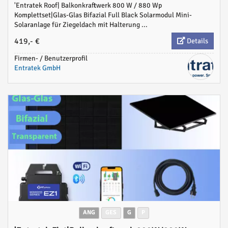
'Entratek Roof| Balkonkraftwerk 800 W / 880 Wp
Komplettset|Glas-Glas Bifazial Full Black Solarmodul Mini-
Solaranlage für Ziegeldach mit Halterung ...
419,- €
Details
Firmen- / Benutzerprofil
Entratek GmbH
ANG
GES
G
P