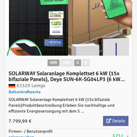
ANG
GES
G
P
SOLARWAY Solaranlage Komplettset 6 kW (15x
bifaziale Panels), Deye SUN-6K-SG04LP3 (6 kW
Ausgang) + Deye 10 kWh Speicher inkl.
63329 Lemgo
Montagesystem, App & WiFi
Balkonkraftwerke
SOLARWAY Solaranlage Komplettset 6 kW (15x bifaziale
Panels)Produktbeschreibung:Erleben Sie nachhaltige und
effiziente Energieversorgung mit dem S ...
7.799,99 €
Details
Firmen- / Benutzerprofil