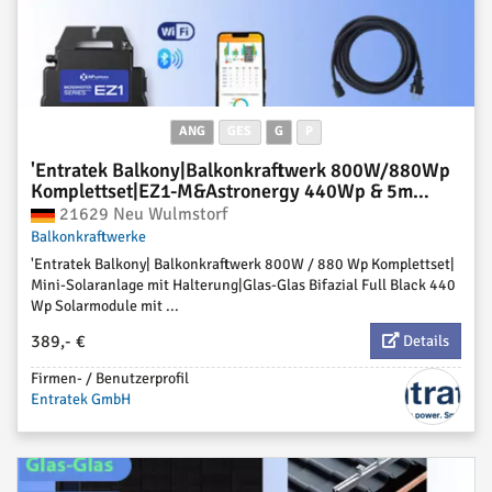
ANG
GES
G
P
'Entratek Balkony|Balkonkraftwerk 800W/880Wp
Komplettset|EZ1-M&Astronergy 440Wp & 5m
Schukokabel'
21629 Neu Wulmstorf
Balkonkraftwerke
'Entratek Balkony| Balkonkraftwerk 800W / 880 Wp Komplettset|
Mini-Solaranlage mit Halterung|Glas-Glas Bifazial Full Black 440
Wp Solarmodule mit ...
389,- €
Details
Firmen- / Benutzerprofil
Entratek GmbH