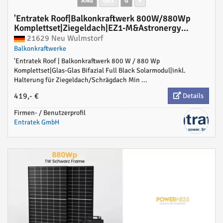
ANG
GES
G
P
'Entratek Roof|Balkonkraftwerk 800W/880Wp
Komplettset|Ziegeldach|EZ1-M&Astronergy
440Wp'
21629 Neu Wulmstorf
Balkonkraftwerke
'Entratek Roof | Balkonkraftwerk 800 W / 880 Wp
Komplettset|Glas-Glas Bifazial Full Black Solarmodul|inkl.
Halterung für Ziegeldach/Schrägdach Min ...
419,- €
Details
Firmen- / Benutzerprofil
Entratek GmbH