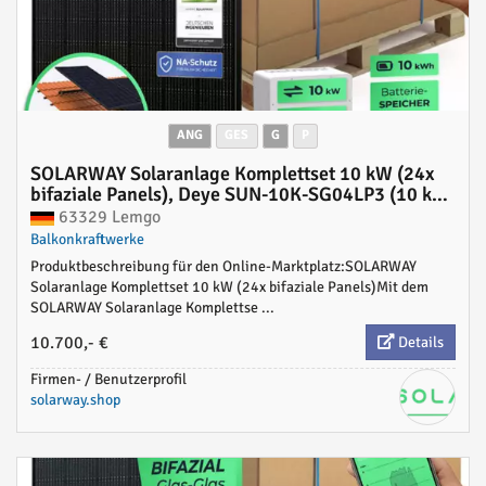
ANG
GES
G
P
SOLARWAY Solaranlage Komplettset 10 kW (24x
bifaziale Panels), Deye SUN-10K-SG04LP3 (10 kW
Ausgang) + Deye 10 kWh Speicher inkl.
63329 Lemgo
Montagesystem, App & WiFi
Balkonkraftwerke
Produktbeschreibung für den Online-Marktplatz:SOLARWAY
Solaranlage Komplettset 10 kW (24x bifaziale Panels)Mit dem
SOLARWAY Solaranlage Komplettse ...
10.700,- €
Details
Firmen- / Benutzerprofil
solarway.shop