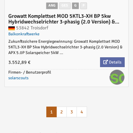
ANG
GES
G
P
Growatt Komplettset MOD 5KTL3-XH BP 5kw
Hybridwechselrichter 3-phasig (2.0 Version) &
APX 5.0P Solarspeicher 5kWh
53842 Troisdorf
Balkonkraftwerke
Zukunftssichere Energiegewinnung: Growatt Komplettset MOD
5KTL3-XH BP 5kw Hybridwechselrichter 3-phasig (2.0 Version) &
APX 5.0P Solarspeicher 5kW ...
3.552,89 €
Details
Firmen- / Benutzerprofil
solarscouts
1
2
3
4