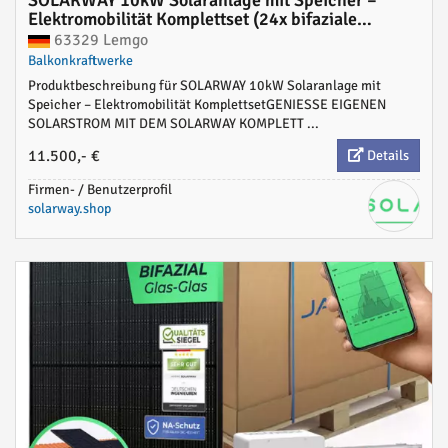
SOLARWAY 10kW Solaranlage mit Speicher –
Elektromobilität Komplettset (24x bifaziale
Panels), Deye SUN-10K-SG04LP3 (10 kW
63329 Lemgo
Ausgang), Go-e 11 kW Wallbox + Controller, Deye
Balkonkraftwerke
12 kWh Speicher, inkl. Montagesystem, App &
Produktbeschreibung für SOLARWAY 10kW Solaranlage mit
WiFi | BAFA KfW 442 konform
Speicher – Elektromobilität KomplettsetGENIESSE EIGENEN
SOLARSTROM MIT DEM SOLARWAY KOMPLETT ...
11.500,- €
Details
Firmen- / Benutzerprofil
solarway.shop