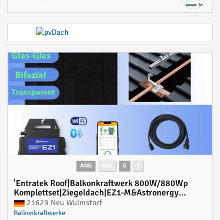
ANG
GES
G
P
'Entratek Roof|Balkonkraftwerk 800W/880Wp
Komplettset|Ziegeldach|EZ1-M&Astronergy
440W&5m Schukokabel'
21629 Neu Wulmstorf
Balkonkraftwerke