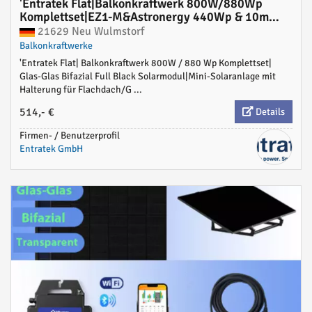
'Entratek Flat|Balkonkraftwerk 800W/880Wp
Komplettset|EZ1-M&Astronergy 440Wp & 10m
Schukokabel'
21629 Neu Wulmstorf
Balkonkraftwerke
'Entratek Flat| Balkonkraftwerk 800W / 880 Wp Komplettset|
Glas-Glas Bifazial Full Black Solarmodul|Mini-Solaranlage mit
Halterung für Flachdach/G ...
514,- €
Details
Firmen- / Benutzerprofil
Entratek GmbH