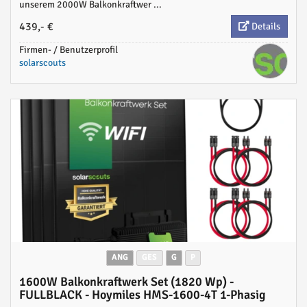
unserem 2000W Balkonkraftwer ...
439,- €
Details
Firmen- / Benutzerprofil
solarscouts
ANG
GES
G
P
1600W Balkonkraftwerk Set (1820 Wp) -
FULLBLACK - Hoymiles HMS-1600-4T 1-Phasig