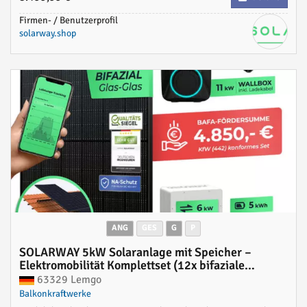
Firmen- / Benutzerprofil
solarway.shop
ANG
GES
G
P
SOLARWAY 5kW Solaranlage mit Speicher –
Elektromobilität Komplettset (12x bifaziale
Panels), Deye SUN-6K-SG04LP3 (6 kW Ausgang),
63329 Lemgo
Go-e 11 kW Wallbox + Controller, Deye 5 kWh
Balkonkraftwerke
Speicher, inkl. Montagesystem, App & WiFi | BAFA