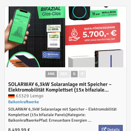
ANG
GES
G
P
SOLARWAY 6,3kW Solaranlage mit Speicher –
Elektromobilität Komplettset (15x bifaziale
Panels), Deye SUN-6K-SG04LP3 (6 kW Ausgang),
63329 Lemgo
Go-e 11 kW Wallbox + Controller, Deye 6 kWh
Balkonkraftwerke
Speicher, inkl. Montagesystem, App & WiFi | BAFA
SOLARWAY 6,3kW Solaranlage mit Speicher – Elektromobilität
KfW 442 konform
Komplettset (15x bifaziale Panels)Kategorie:
BalkonkraftwerkePfad: Erneuerbare Energien ...
8.499,99 €
Details