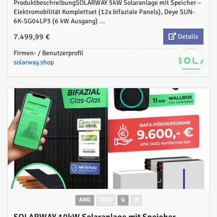
ProduktbeschreibungSOLARWAY 5kW Solaranlage mit Speicher –
KfW 442 konform
Elektromobilität Komplettset (12x bifaziale Panels), Deye SUN-
6K-SG04LP3 (6 kW Ausgang) ...
7.499,99 €
Details
Firmen- / Benutzerprofil
solarway.shop
ANG
GES
G
P