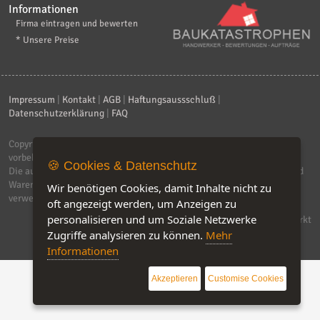
Informationen
Firma eintragen und bewerten
* Unsere Preise
Impressum
|
Kontakt
|
AGB
|
Haftungsaussschluß
|
Datenschutzerklärung
|
FAQ
Copyright © 2026
ebiz-consult GmbH & Co. KG
. Alle Rechte
vorbehalten.
🍪 Cookies & Datenschutz
Die auf dieser Seite verwendeten Produktbezeichnungen, Namen und
Warenzeichen sind Eigentum der jeweiligen Firmen. Unser Portal
Wir benötigen Cookies, damit Inhalte nicht zu
verwendet Affiliat-Links, für dir wir Geld erhalten.
oft angezeigt werden, um Anzeigen zu
personalisieren und um Soziale Netzwerke
Software by IQ-Markt
Zugriffe analysieren zu können.
Mehr
Informationen
Akzeptieren
Customise Cookies