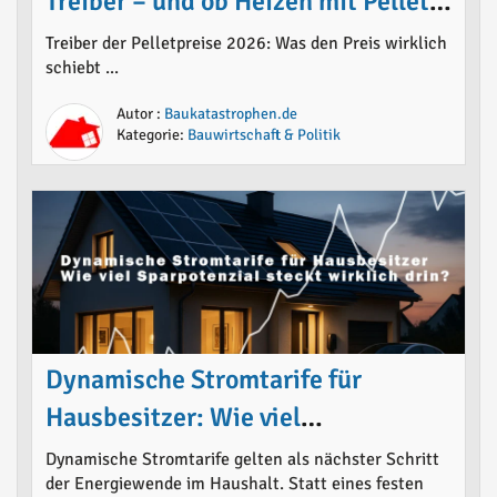
Treiber – und ob Heizen mit Pellets
noch Sinn macht
Treiber der Pelletpreise 2026: Was den Preis wirklich
schiebt ...
Autor :
Baukatastrophen.de
Kategorie:
Bauwirtschaft & Politik
Dynamische Stromtarife für
Hausbesitzer: Wie viel
Sparpotenzial steckt wirklich drin?
Dynamische Stromtarife gelten als nächster Schritt
der Energiewende im Haushalt. Statt eines festen