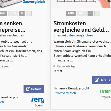
ANG
GES
G
P
ANG
GES
G
P
n senken,
Stromkosten
iepreise
vergleiche und Geld
eichen
sparen
sten vergleichen
Energiekosten vergleichen
er Anbieterwechsel und
Warum sich ein Stromanbieterwechsel
leich für Gaskunden
lohnen kann Kostenersparnis durch
ich ist ein Unternehmen, das
einen Stromvergleich Ein
f spezialisiert hat,
Stromanbieterwechsel kann erheblich
rn de ...
finanzielle ...
träger:
Engerieträger:
Strom
Details
Firmen- / Benutzerprofil
Details
Stromvergleich
Benutzerprofil
ich