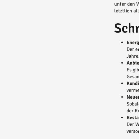
unter den V
letztlich a
Schr
Energ
Der e
Jahre
Anbie
Es gi
Gesam
Kondi
verme
Neuen
Sobal
der R
Bestä
Der W
verso