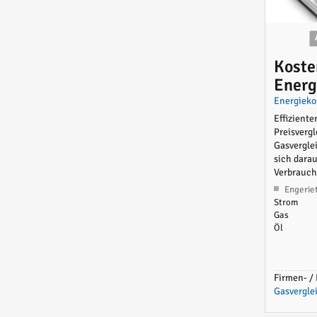
Koste
Energ
vergl
Energieko
Effizient
Preisverg
Gasvergle
sich darau
Verbrauche
Engerie
Strom
Gas
Öl
Firmen- / 
Gasvergle