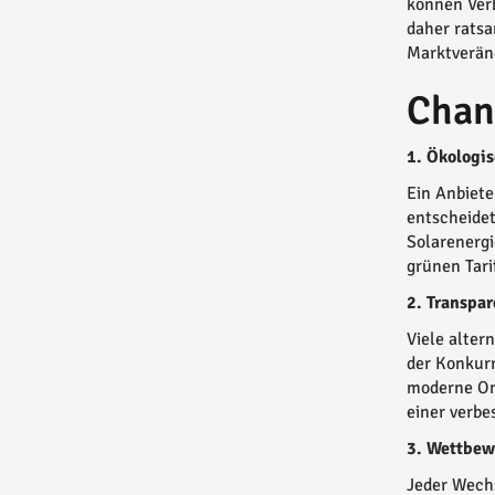
können Verb
daher ratsa
Marktverän
Chan
1. Ökologis
Ein Anbiete
entscheidet
Solarenergi
grünen Tari
2. Transpar
Viele alter
der Konkurr
moderne On
einer verbe
3. Wettbew
Jeder Wechs