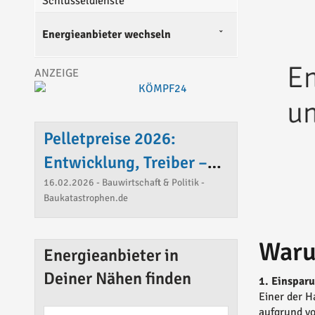
Schlüsseldienste
Energieanbieter wechseln
Pelletpreise 2026:
Entwicklung, Treiber –
und ob Heizen mit Pellets
16.02.2026 - Bauwirtschaft & Politik -
Baukatastrophen.de
noch Sinn macht
Waru
Energieanbieter in
Deiner Nähen finden
1. Einspar
Einer der H
aufgrund vo