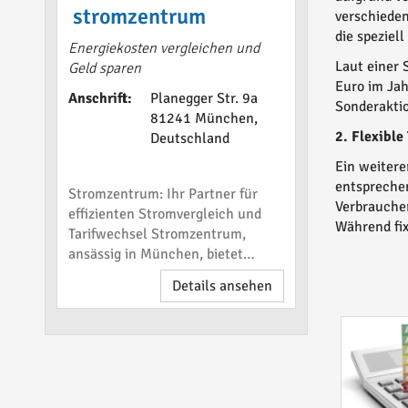
stromzentrum
verschieden
die speziel
Energiekosten vergleichen und
Laut einer
Geld sparen
Euro im Jah
Anschrift:
Planegger Str. 9a
Sonderakti
81241 München,
2. Flexibl
Deutschland
Ein weiterer
entsprechen
Stromzentrum: Ihr Partner für
Verbrauche
effizienten Stromvergleich und
Während fix
Tarifwechsel Stromzentrum,
ansässig in München, bietet
umfassende Dienstleistungen im
Details ansehen
Bereich Stromvergleich und
Tarifwechsel an. Das
Unternehmen unterstützt seine
Kunden dabei, passende Tarife zu
finden, die ihren individuellen Be