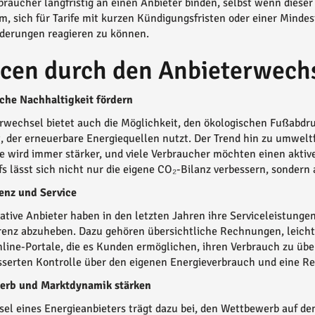
raucher langfristig an einen Anbieter binden, selbst wenn dieser i
m, sich für Tarife mit kurzen Kündigungsfristen oder einer Mindes
derungen reagieren zu können.
cen durch den Anbieterwech
che Nachhaltigkeit fördern
rwechsel bietet auch die Möglichkeit, den ökologischen Fußabdru
, der erneuerbare Energiequellen nutzt. Der Trend hin zu umwel
e wird immer stärker, und viele Verbraucher möchten einen aktiv
fs lässt sich nicht nur die eigene CO₂-Bilanz verbessern, sonder
enz und Service
native Anbieter haben in den letzten Jahren ihre Serviceleistung
enz abzuheben. Dazu gehören übersichtliche Rechnungen, leicht 
line-Portale, die es Kunden ermöglichen, ihren Verbrauch zu ü
sserten Kontrolle über den eigenen Energieverbrauch und eine Re
erb und Marktdynamik stärken
el eines Energieanbieters trägt dazu bei, den Wettbewerb auf d