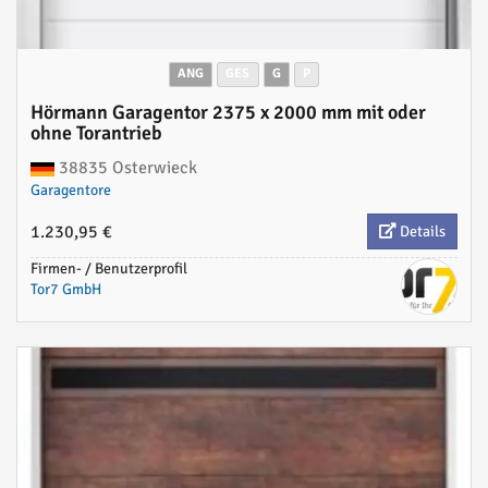
ANG
GES
G
P
Hörmann Garagentor 2375 x 2000 mm mit oder
ohne Torantrieb
38835 Osterwieck
Garagentore
1.230,95 €
Details
Firmen- / Benutzerprofil
Tor7 GmbH