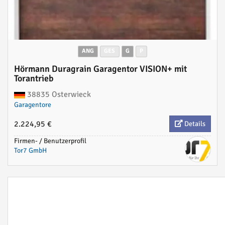
ANG
GES
G
P
Hörmann Duragrain Garagentor VISION+ mit
Torantrieb
38835 Osterwieck
Garagentore
2.224,95 €
Details
Firmen- / Benutzerprofil
Tor7 GmbH