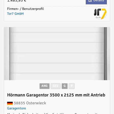
1.485,95 €
Details
Firmen- / Benutzerprofil
Tor7 GmbH
ANG
GES
G
P
Hörmann Garagentor 3500 x 2125 mm mit Antrieb
38835 Osterwieck
Garagentore