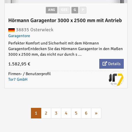
ANG
GES
G
P
Hörmann Garagentor 3000 x 2500 mm mit Antrieb
38835 Osterwieck
Garagentore
Perfekter Komfort und Sicherheit mit dem Hörmann
GaragentorEntdecken Sie das Hörmann Garagentor in den Maßen
3000 x 2500 mm, das nicht nur durch s ...
1.582,95 €
Details
Firmen- / Benutzerprofil
Tor7 GmbH
1
2
3
4
5
6
»