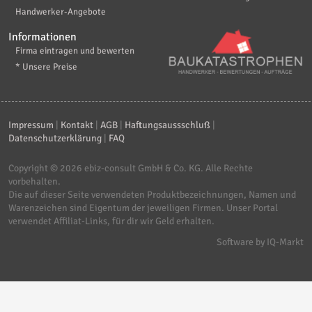
Handwerker-Angebote
Informationen
Firma eintragen und bewerten
* Unsere Preise
Impressum
|
Kontakt
|
AGB
|
Haftungsaussschluß
|
Datenschutzerklärung
|
FAQ
Copyright © 2026
ebiz-consult GmbH & Co. KG
. Alle Rechte
vorbehalten.
Die auf dieser Seite verwendeten Produktbezeichnungen, Namen und
Warenzeichen sind Eigentum der jeweiligen Firmen. Unser Portal
verwendet Affiliat-Links, für dir wir Geld erhalten.
Software by IQ-Markt