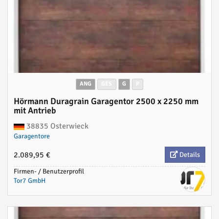
ANG
GES
G
P
Hörmann Duragrain Garagentor 2500 x 2250 mm
mit Antrieb
38835 Osterwieck
Garagentore
2.089,95 €
Details
Firmen- / Benutzerprofil
Tor7 GmbH