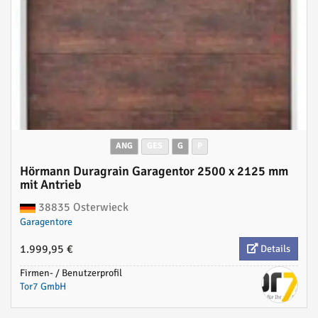
ANG
GES
G
P
Hörmann Duragrain Garagentor 2500 x 2125 mm
mit Antrieb
38835 Osterwieck
Garagentore
1.999,95 €
Details
Firmen- / Benutzerprofil
Tor7 GmbH