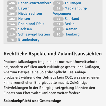
Baden-Württemberg
Thüringen
496
64
Bayern
Mecklenburg-
452
54
Niedersachsen
Vorpommern
396
Hessen
Saarland
302
45
Rheinland-Pfalz
Berlin
144
31
Sachsen
Bremen
129
27
Schleswig-Holstein
Hamburg
110
20
Brandenburg
78
Rechtliche Aspekte und Zukunftsaussichten
Photovoltaikanlagen tragen nicht nur zum Umweltschutz
bei, sondern erfüllen auch zukünftige gesetzliche Auflagen,
wie zum Beispiel eine Solardachpflicht. Die Anlage
produziert während des Betriebs kein CO2, was sie zu einer
klimafreundlichen Energiequelle macht. Zukünftige
Entwicklungen in der Energiegesetzgebung könnten den
Einsatz von Photovoltaikanlagen weiter fördern.
Solardachpflicht und Gesetzeslage