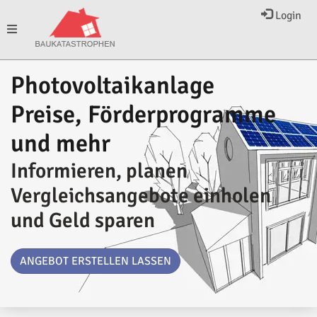
Login
Toggle
Photovoltaikanlage
navigation
Preise, Förderprogramme
und mehr
Informieren, planen
Vergleichsangebote einholen
und Geld sparen
ANGEBOT ERSTELLEN LASSEN