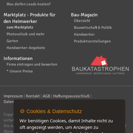
Was dürfen Leads kosten?
Marktplatz - Produkte für
Bau-Magazin
den Heimwerker
Übersicht
zum Marktplatz
Bauwirtschaft & Politik
Photovoltaik und mehr
Handwerker
Garten
Produktvorstellungen
Handwerker-Angebote
Informationen
Firma eintragen und bewerten
* Unsere Preise
Impressum
|
Kontakt
|
AGB
|
Haftungsaussschluß
|
Datenschutzerklärung
|
FAQ
🍪 Cookies & Datenschutz
Copyright © 2026
ebiz-consult GmbH & Co. KG
. Alle Rechte
vorbehalten.
Wir benötigen Cookies, damit Inhalte nicht zu
Die auf dieser Seite verwendeten Produktbezeichnungen, Namen und
oft angezeigt werden, um Anzeigen zu
Warenzeichen sind Eigentum der jeweiligen Firmen. Unser Portal