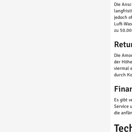
Die Ansc
langfris
jedoch o
Luft-Wa
zu 50.00
Retu
Die Amor
der Höhe
viermal 
durch Ko
Fina
Es gibt 
Service 
die anfä
Tec