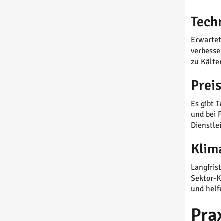
Tech
Erwartet
verbesse
zu Kälte
Prei
Es gibt 
und bei 
Dienstle
Klim
Langfris
Sektor-K
und helf
Pra