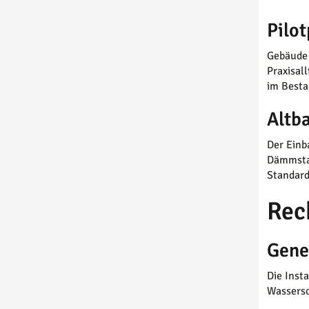
Pilo
Gebäude 
Praxisal
im Besta
Altb
Der Einb
Dämmstan
Standard
Rec
Gene
Die Inst
Wassersc