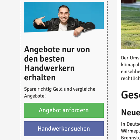
Angebote nur von
den besten
Der Umst
klimapol
Handwerkern
einschli
erhalten
rechtlic
Spare richtig Geld und vergleiche
Ges
Angebote!
Angebot anfordern
Neue
In Deuts
Handwerker suchen
Wärmepum
Brennsto