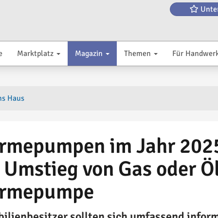
Unte
e
Marktplatz
Magazin
Themen
Für Handwer
ms Haus
mepumpen im Jahr 2025:
 Umstieg von Gas oder Öl
rmepumpe
ilienbesitzer sollten sich umfassend infor