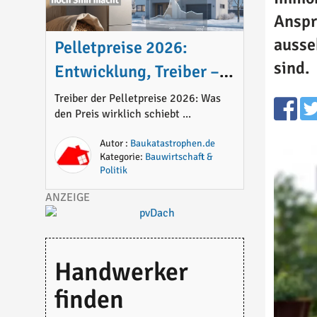
Anspr
ausse
Pelletpreise 2026:
sind.
Entwicklung, Treiber –
und ob Heizen mit
Treiber der Pelletpreise 2026: Was
den Preis wirklich schiebt ...
Pellets noch Sinn macht
Autor :
Baukatastrophen.de
Kategorie:
Bauwirtschaft &
Politik
Handwerker
finden