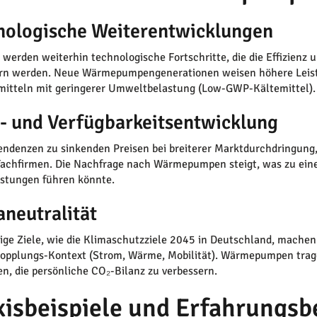
nologische Weiterentwicklungen
 werden weiterhin technologische Fortschritte, die die Effizie
rn werden. Neue Wärmepumpengenerationen weisen höhere Leistu
mitteln mit geringerer Umweltbelastung (Low-GWP-Kältemittel).
s- und Verfügbarkeitsentwicklung
Tendenzen zu sinkenden Preisen bei breiterer Marktdurchdringung,
Fachfirmen. Die Nachfrage nach Wärmepumpen steigt, was zu eine
istungen führen könnte.
aneutralität
tige Ziele, wie die Klimaschutzziele 2045 in Deutschland, mach
opplungs-Kontext (Strom, Wärme, Mobilität). Wärmepumpen trag
en, die persönliche CO₂-Bilanz zu verbessern.
xisbeispiele und Erfahrungsb