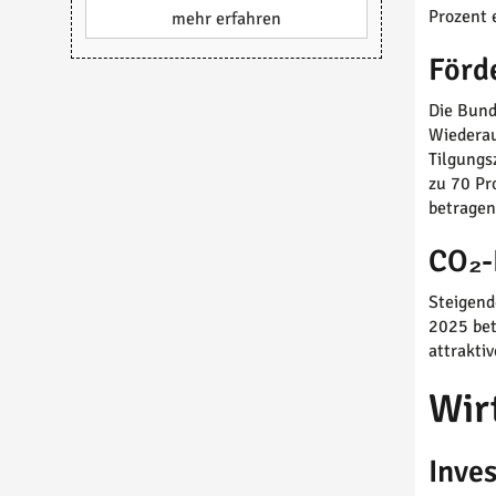
Prozent 
mehr erfahren
Förd
Die Bund
Wiederau
Tilgungs
zu 70 Pr
betragen
CO₂-
Steigend
2025 bet
attrakti
Wir
Inves