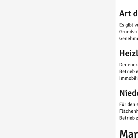
Art 
Es gibt 
Grundstü
Genehmig
Heiz
Der ener
Betrieb 
Immobili
Nied
Für den 
Flächenh
Betrieb 
Mar