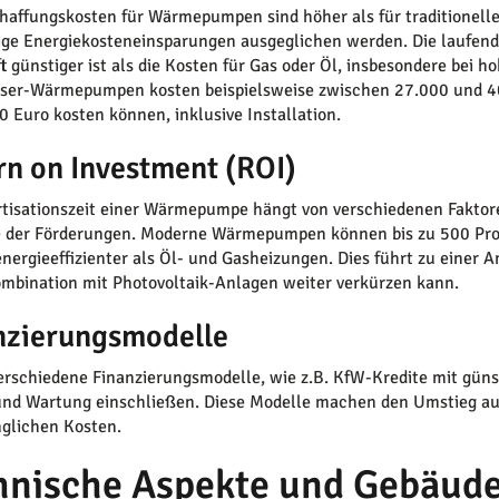
haffungskosten für Wärmepumpen sind höher als für traditionel
tige Energiekosteneinsparungen ausgeglichen werden. Die laufen
ft günstiger ist als die Kosten für Gas oder Öl, insbesondere be
sser-Wärmepumpen kosten beispielsweise zwischen 27.000 und 
0 Euro kosten können, inklusive Installation.
rn on Investment (ROI)
tisationszeit einer Wärmepumpe hängt von verschiedenen Faktore
 der Förderungen. Moderne Wärmepumpen können bis zu 500 Proze
energieeffizienter als Öl- und Gasheizungen. Dies führt zu einer A
mbination mit Photovoltaik-Anlagen weiter verkürzen kann.
nzierungsmodelle
verschiedene Finanzierungsmodelle, wie z.B. KfW-Kredite mit güns
und Wartung einschließen. Diese Modelle machen den Umstieg au
nglichen Kosten.
hnische Aspekte und Gebäud