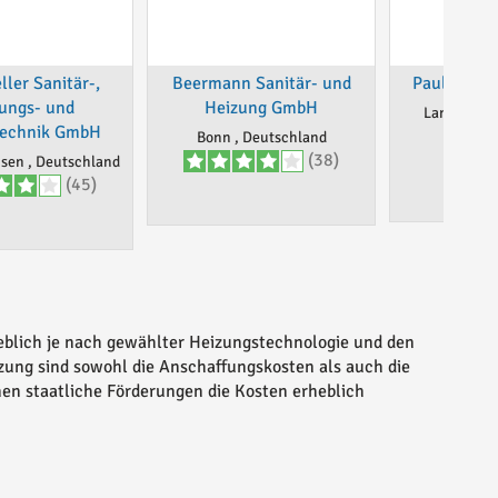
ler Sanitär-,
Beermann Sanitär- und
Paulzen G
ungs- und
Heizung GmbH
Langenfeld
technik GmbH
Deut
Bonn , Deutschland
(38)
sen , Deutschland
(45)
heblich je nach gewählter Heizungstechnologie und den
zung sind sowohl die Anschaffungskosten als auch die
nen staatliche Förderungen die Kosten erheblich