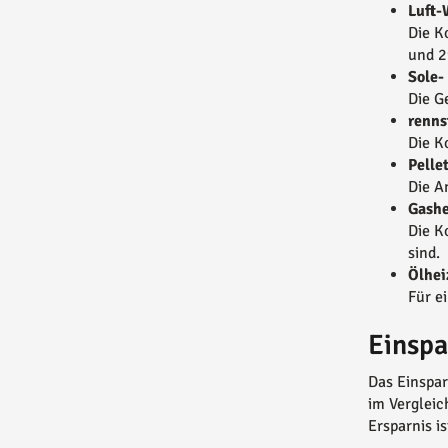
Luft
Die K
und 2
Sole
Die G
renns
Die K
Pelle
Die A
Gashe
Die K
sind.
Ölhei
Für e
Einspa
Das Einspar
im Vergleic
Ersparnis i