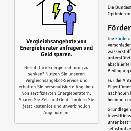
Die Bundesf
Optimierun
Förde
Die
Förderu
Vergleichsangebote von
Verschiede
Energieberater anfragen und
wasserstoff
Geld sparen.
unterstützt
abschließen
Bereit, Ihre Energierechnung zu
Bedingung 
senken? Nutzen Sie unseren
Für die Ant
Vergleichsangebot-Service und
Eigentümer
erhalten Sie personalisierte Angebote
nachholen k
von zertifizierten Energieberatern.
beginnen m
Sparen Sie Zeit und Geld - fordern Sie
jetzt kostenlos und unverbindlich
Grundlegend
Angebote an!
Investition
unter besti
selbstnutze