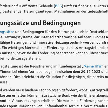
örderung für effiziente Gebäude (
BEG
) umfasst finanzielle Unter
g bestehender Heizungsanlagen, Maßnahmen an der Gebäudehülle
rungssätze und Bedingungen
ngssätze
und Bedingungen für den Heizungstausch in Deutschland
ne Heizungssysteme, darunter solarthermische Anlagen, Biomas
fähige Heizungen und innovative Heizungstechnik werden durch d
. Ein wichtiges Merkmal der Förderung ist, dass Antragstellende 
 müssen, bevor sie die Förderung beantragen können. Dieser Ver
der Förderzusage stehen.
ragstellung ist die Registrierung im Kundenportal „
Meine KfW
“ e
*innen bei einem Vorhabenbeginn zwischen dem 29.12.2023 und
önnen. Dies erleichtert die Situation für diejenigen, die bereit
üsse.
 werden verschiedene Technologien gefördert, wobei Antragstel
skosten erhalten können. Zusätzliche Boni, wie der Effizienzbo
mmten Voraussetzungen erhöhen. Die maximale Förderung kann bis
nde Eigentümerinnen von Einfamilienhäusern gilt. Vermietende 