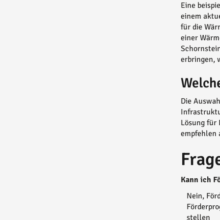
Eine beispi
einem aktue
für die Wär
einer Wärme
Schornstein
erbringen, 
Welche
Die Auswahl
Infrastrukt
Lösung für 
empfehlen 
Frag
Kann ich F
Nein, För
Förderpro
stellen