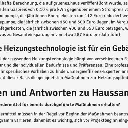
elhafte Berechnung, die auf gruenes.haus veröffentlicht wurde, 
llen Gaspreis von 0,10 € pro kWh gegenüber einem Strompreis vo
mepumpe, die jährlichen Energiekosten um 112 Euro reduziert w
pumpe, die jährlich zwischen 150 und 300 Euro liegen, im Verg
fegerkosten, die jährlich zwischen 400 und 550 Euro betragen, w
was zu Gesamteinsparungen von etwa 287 Euro pro Jahr führt
 Heizungstechnologie ist für ein Geb
 der passenden Heizungstechnologie hängt von verschiedenen Fak
ur und die individuellen Bedürfnisse und Präferenzen. Eine profes
Ihr spezifisches Vorhaben zu finden. Energieeffizienz-Experten a
auf dieser Basis die geeignetsten Maßnahmen zur Heizungsoptimi
en und Antworten zu Haussa
ördermittel für bereits durchgeführte Maßnahmen erhalten?
dermittel müssen in der Regel vor Beginn der Maßnahmen beant
gramm variieren, daher ist es wichtig, sich vor Projektbeginn ein