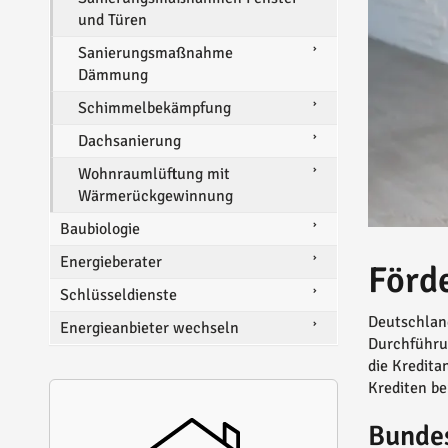
und Türen
Sanierungsmaßnahme
Dämmung
Schimmelbekämpfung
Dachsanierung
Wohnraumlüftung mit
Wärmerückgewinnung
Baubiologie
Energieberater
Förd
Schlüsseldienste
Deutschland
Energieanbieter wechseln
Durchführu
die Kredita
Krediten be
Bundes