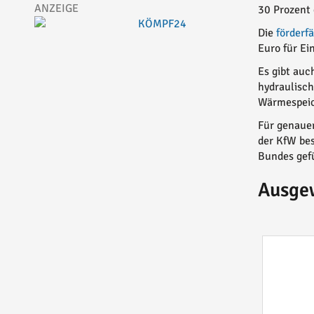
30 Prozent 
Die
förderf
Euro für Ei
Es gibt au
hydraulisc
Wärmespeic
Für genauer
der KfW bes
Bundes gefü
Ausge