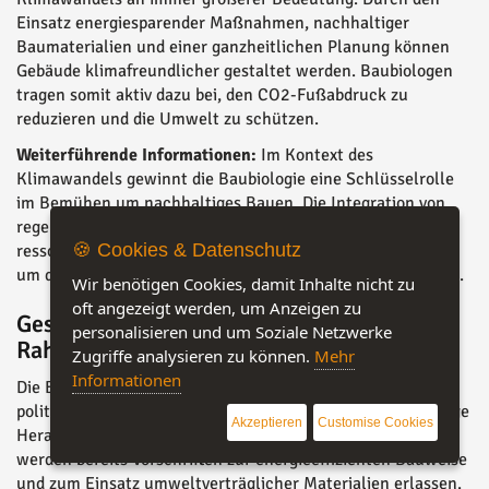
Einsatz energiesparender Maßnahmen, nachhaltiger
Baumaterialien und einer ganzheitlichen Planung können
Gebäude klimafreundlicher gestaltet werden. Baubiologen
tragen somit aktiv dazu bei, den CO2-Fußabdruck zu
reduzieren und die Umwelt zu schützen.
Weiterführende Informationen:
Im Kontext des
Klimawandels gewinnt die Baubiologie eine Schlüsselrolle
im Bemühen um nachhaltiges Bauen. Die Integration von
regenerativen Energien, effizienten Dämmmaterialien und
🍪 Cookies & Datenschutz
ressourcenschonenden Bauweisen sind zentrale Aspekte,
um den Herausforderungen des Klimawandels zu begegnen.
Wir benötigen Cookies, damit Inhalte nicht zu
oft angezeigt werden, um Anzeigen zu
Gesetzliche Regelungen und politische
personalisieren und um Soziale Netzwerke
Rahmenbedingungen
Zugriffe analysieren zu können.
Mehr
Informationen
Die Berücksichtigung gesetzlicher Regelungen und
politischer Rahmenbedingungen stellt eine weitere wichtige
Akzeptieren
Customise Cookies
Herausforderung für die Baubiologie dar. In vielen Ländern
werden bereits Vorschriften zur energieeffizienten Bauweise
und zum Einsatz umweltverträglicher Materialien erlassen.