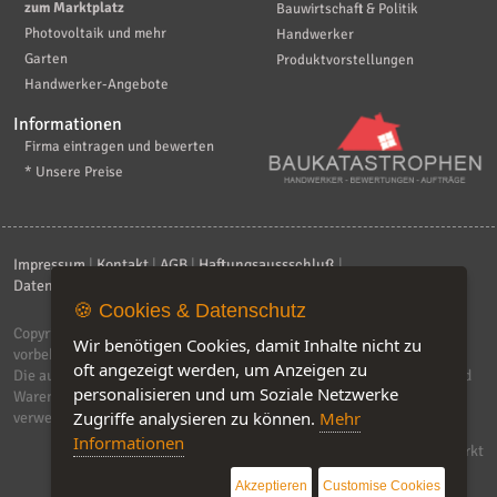
zum Marktplatz
Bauwirtschaft & Politik
Photovoltaik und mehr
Handwerker
Garten
Produktvorstellungen
Handwerker-Angebote
Informationen
Firma eintragen und bewerten
* Unsere Preise
Impressum
|
Kontakt
|
AGB
|
Haftungsaussschluß
|
Datenschutzerklärung
|
FAQ
🍪 Cookies & Datenschutz
Copyright © 2026
ebiz-consult GmbH & Co. KG
. Alle Rechte
Wir benötigen Cookies, damit Inhalte nicht zu
vorbehalten.
oft angezeigt werden, um Anzeigen zu
Die auf dieser Seite verwendeten Produktbezeichnungen, Namen und
personalisieren und um Soziale Netzwerke
Warenzeichen sind Eigentum der jeweiligen Firmen. Unser Portal
Zugriffe analysieren zu können.
Mehr
verwendet Affiliat-Links, für dir wir Geld erhalten.
Informationen
Software by IQ-Markt
Akzeptieren
Customise Cookies