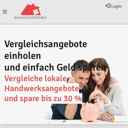
Login
Toggle
navigation
Vergleichsangebote
einholen
und einfach Geld sparen
Vergleiche lokale
Handwerksangebote
und spare bis zu 30 %