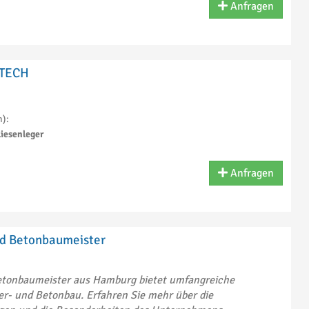
Anfragen
TECH
n):
liesenleger
Anfragen
nd Betonbaumeister
etonbaumeister aus Hamburg bietet umfangreiche
r- und Betonbau. Erfahren Sie mehr über die