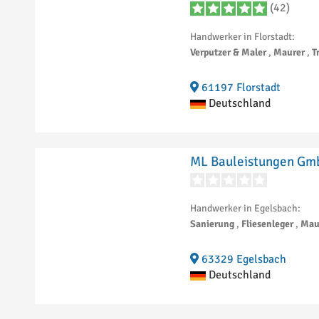
(42)
Handwerker in Florstadt:
Verputzer & Maler
,
Maurer
,
T
61197 Florstadt
Deutschland
ML Bauleistungen G
Handwerker in Egelsbach:
Sanierung
,
Fliesenleger
,
Mau
63329 Egelsbach
Deutschland