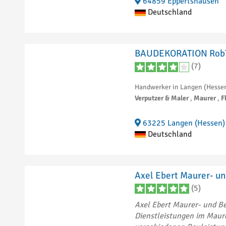
64859 Eppertshausen
Deutschland
BAUDEKORATION Rob
(7)
Handwerker in Langen (Hesse
Verputzer & Maler
,
Maurer
,
F
63225 Langen (Hessen)
Deutschland
Axel Ebert Maurer- u
(5)
Axel Ebert Maurer- und B
Dienstleistungen im Maure