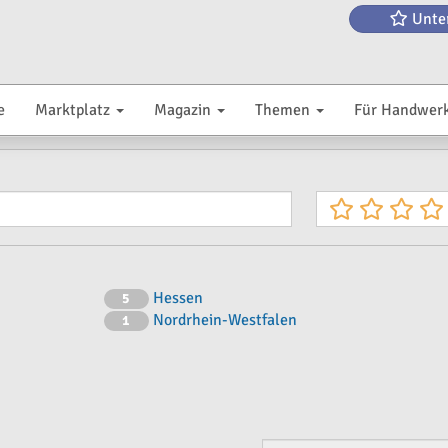
Unte
e
Marktplatz
Magazin
Themen
Für Handwer
Hessen
5
Nordrhein-Westfalen
1