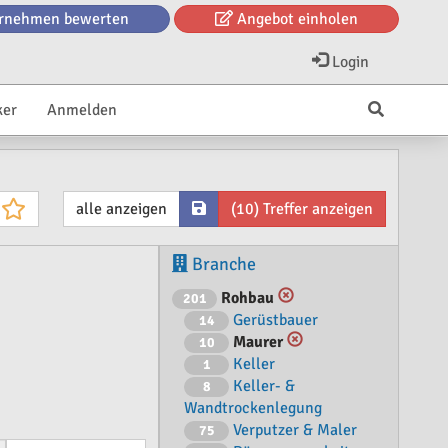
rnehmen bewerten
Angebot einholen
Login
ker
Anmelden
alle anzeigen
(10) Treffer anzeigen
Branche
Rohbau
201
Gerüstbauer
14
Maurer
10
Keller
1
Keller- &
8
Wandtrockenlegung
Verputzer & Maler
75