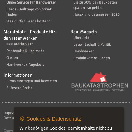
Unser Service für Handwerker
Bis zu 30% der Baukosten
sparen -so geht's
Leads - Aufträge von privat
finden
Haus- und Baumessen 2026
Was dürfen Leads kosten?
Marktplatz - Produkte für
Bau-Magazin
den Heimwerker
Übersicht
zum Marktplatz
Bauwirtschaft & Politik
Photovoltaik und mehr
Handwerker
Garten
Produktvorstellungen
Handwerker-Angebote
Informationen
Firma eintragen und bewerten
* Unsere Preise
Impressum
|
Kontakt
|
AGB
|
Haftungsaussschluß
|
Datenschutzerklärung
|
FAQ
🍪 Cookies & Datenschutz
Wir benötigen Cookies, damit Inhalte nicht zu
Copyright © 2026
ebiz-consult GmbH & Co. KG
. Alle Rechte