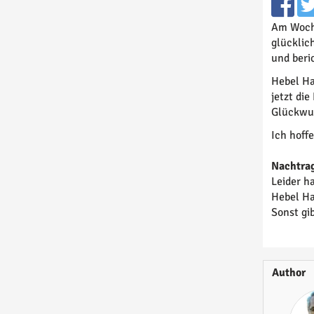
Am Woche
glücklic
und beri
Hebel Ha
jetzt di
Glückwun
Ich hoff
Nachtra
Leider h
Hebel Ha
Sonst gi
Author