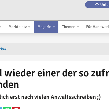
Unte
e
Marktplatz
Magazin
Themen
Für Handwer
rker
 wieder einer der so zu
nden
lich erst nach vielen Anwaltsschreiben ;)