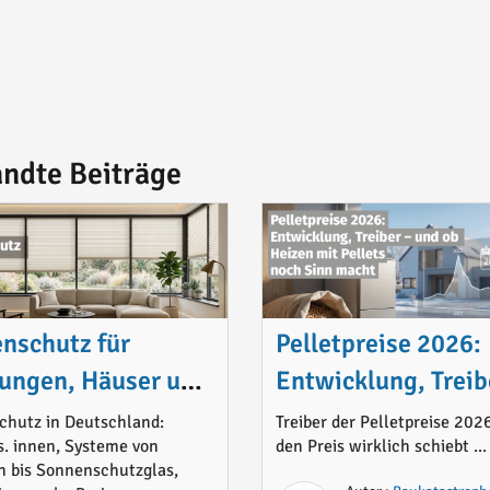
ndte Beiträge
nschutz für
Pelletpreise 2026:
ungen, Häuser und
Entwicklung, Treib
: Möglichkeiten,
und ob Heizen mit
chutz in Deutschland:
Treiber der Pelletpreise 202
. innen, Systeme von
den Preis wirklich schiebt ...
ialien, Preise und
Pellets noch Sinn 
n bis Sonnenschutzglas,