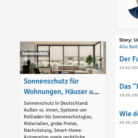
Story: U
Alle Beit
Der F
19.02.200
Sonnenschutz für
Das “
Wohnungen, Häuser und
19.09.200
Büros: Möglichkeiten,
Sonnenschutz in Deutschland:
Außen vs. innen, Systeme von
Materialien, Preise und
Wie d
Rollladen bis Sonnenschutzglas,
sinnvolle Lösungen im
26.09.200
Materialien, grobe Preise,
Nachrüstung, Smart-Home-
Überblick
Automation sowie rechtliche