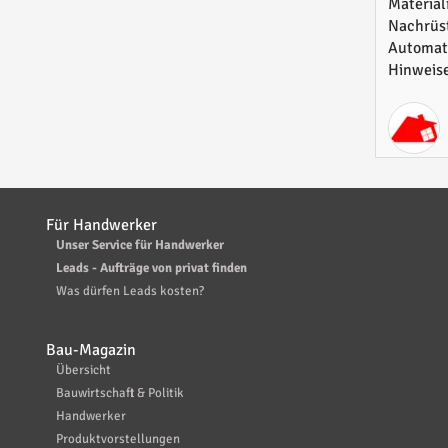
sinnv
Material
Nachrüs
Überb
Automati
Hinweise
Für Handwerker
Unser Service für Handwerker
Leads - Aufträge von privat finden
Was dürfen Leads kosten?
Bau-Magazin
Übersicht
Bauwirtschaft & Politik
Handwerker
Produktvorstellungen