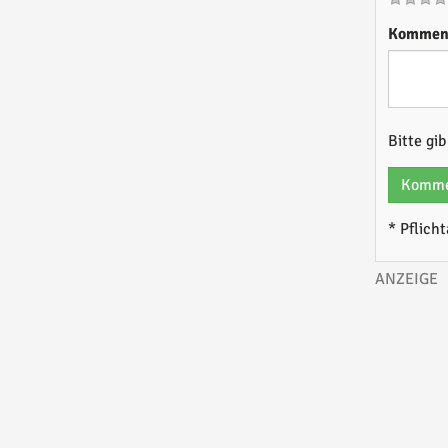
Kommen
Bitte gi
Komme
* Pflich