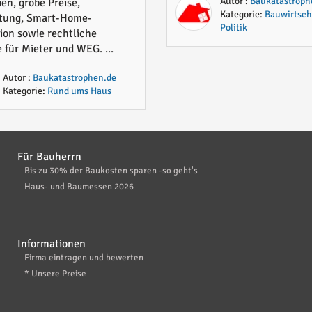
olle Lösungen im
Autor :
Baukatastroph
ien, grobe Preise,
Kategorie:
Bauwirtsch
tung, Smart-Home-
lick
Politik
on sowie rechtliche
 für Mieter und WEG. ...
Autor :
Baukatastrophen.de
Kategorie:
Rund ums Haus
Für Bauherrn
Bis zu 30% der Baukosten sparen -so geht's
Haus- und Baumessen 2026
Informationen
Firma eintragen und bewerten
* Unsere Preise