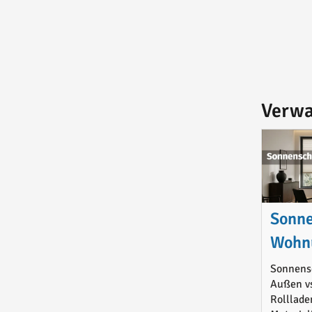
Verwa
Sonne
Wohn
Büros
Sonnens
Außen vs
Mater
Rolllade