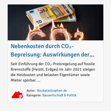
Nebenkosten durch CO₂-
Bepreisung: Auswirkungen der
CO₂-Abgabe auf
Seit Einführung der CO₂-Preisregelung auf fossile
Brennstoffe (Heizöl, Erdgas) im Jahr 2021 steigen
Immobilieneigentümer
die Heizkosten und belasten Eigentümer sowie
Mieter spürbar. ...
Autor :
Baukatastrophen.de
Kategorie:
Bauwirtschaft & Politik