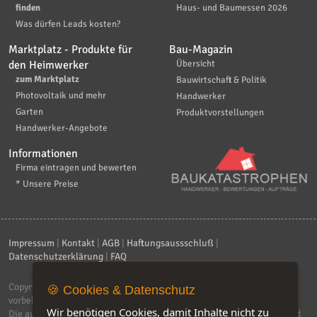
finden
Haus- und Baumessen 2026
Was dürfen Leads kosten?
Marktplatz - Produkte für
Bau-Magazin
den Heimwerker
Übersicht
zum Marktplatz
Bauwirtschaft & Politik
Photovoltaik und mehr
Handwerker
Garten
Produktvorstellungen
Handwerker-Angebote
Informationen
Firma eintragen und bewerten
* Unsere Preise
Impressum
|
Kontakt
|
AGB
|
Haftungsaussschluß
|
Datenschutzerklärung
|
FAQ
Copyright © 2026
ebiz-consult GmbH & Co. KG
. Alle Rechte
🍪 Cookies & Datenschutz
vorbehalten.
Wir benötigen Cookies, damit Inhalte nicht zu
Die auf dieser Seite verwendeten Produktbezeichnungen, Namen und