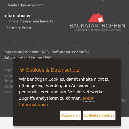
Handwerker-Angebote
Informationen
Firma eintragen und bewerten
* Unsere Preise
Impressum
|
Kontakt
|
AGB
|
Haftungsaussschluß
|
Datenschutzerklärung
|
FAQ
🍪 Cookies & Datenschutz
Copyright © 2026
ebiz-consult GmbH & Co. KG
. Alle Rechte
vorbehalten.
Wir benötigen Cookies, damit Inhalte nicht zu
Die auf dieser Seite verwendeten Produktbezeichnungen, Namen und
oft angezeigt werden, um Anzeigen zu
Warenzeichen sind Eigentum der jeweiligen Firmen. Unser Portal
personalisieren und um Soziale Netzwerke
verwendet Affiliat-Links, für dir wir Geld erhalten.
Zugriffe analysieren zu können.
Mehr
Software by IQ-Markt
Informationen
Akzeptieren
Customise Cookies