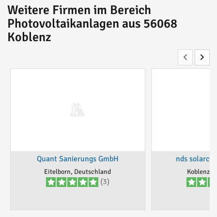
Weitere Firmen im Bereich
Rückzahlung des Geldes.
M.Ruppert
Photovoltaikanlagen aus 56068
Koblenz
Geschrieben von
Ruppert
Vor
2 Jahren
Quant Sanierungs GmbH
nds solarco
Eitelborn, Deutschland
Koblenz, 
(3)