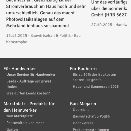
Dachflächen. Gleichzeitig ist der
Uhr das vorläufige 
Stromverbrauch im Haus hoch und sehr
über die Sonnenkau
unterschiedlich. Genau das macht
GmbH (HRB 36271) 
Photovoltaikanlagen auf dem
27.10.2025 - Handwerk
Mehrfamilienhaus so spannend
16.12.2025 - Bauwirtschaft & Politik - Bau
Katastrophe
Für Handwerker
Für Bauherrn
Unser Service für Handwerker
Bis zu 30% der Baukosten
sparen -so geht's
Leads - Aufträge von privat
finden
Haus- und Baumessen 2026
Was dürfen Leads kosten?
Marktplatz - Produkte für
Bau-Magazin
den Heimwerker
Übersicht
zum Marktplatz
Bauwirtschaft & Politik
Photovoltaik und mehr
Handwerker
Garten
Produktvorstellungen