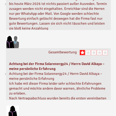
bis heute März 2026 ist nichts passiert außer Ausreden. Termin
zusagen werden nicht eingehalten. Erreichbar sind die Herren
nur per WhatsApp oder Mail. Von Google werden schlechte
Bewertung einfach gelöscht deswegen hat die Firma fast nur
gute Bewertungen. Lassen sie sich nicht täuschen und leisten
sie bloß keine Anzahlung
Geschrieben von
Achim G.
Vor
5 Monaten
Gesamtbewertung
Achtung bei der Firma Solarenergy24 / Herrn David Alkaya –
meine persönliche Erfahrung
Achtung bei der Firma Solarenergy24 / Herrn David Alkaya –
meine persönliche Erfahrung
Ich habe mit dieser Firma leider sehr schlechte Erfahrungen
gemacht und möchte andere davor warnen, ähnliche Probleme
zu erleben.
Nach Vertragsabschluss wurden bereits die ersten vereinbarten
Termine nicht eingehalten. Als sich für mich immer deutlicher
zeigte, dass etwas nicht stimmt, bin ich nach gemeinsamer
Abstimmung mit Herrn Alkaya vom Kaufvertrag zurückgetreten.