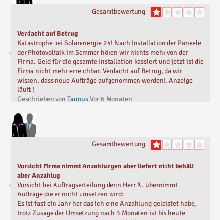
Seitdem warte ich jedoch vergeblich auf die Rückerstattung
Gesamtbewertung
meiner geleisteten Anzahlung.
Telefonisch ist Herr Alkaya für mich nicht mehr erreichbar, auf
Nachrichten erfolgt – wenn überhaupt – nur sporadisch eine
Verdacht auf Betrug
Antwort, meist verbunden mit neuen Zahlungszusagen und
Katastrophe bei Solarenergie 24! Nach Installation der Paneele
Fristen, die anschließend wieder nicht eingehalten wurden.
der Photovoltaik im Sommer hören wir nichts mehr von der
Trotz mehrfacher Ankündigungen ist bis heute keine
Firma. Geld für die gesamte Installation kassiert und jetzt ist die
Rückzahlung erfolgt.
Firma nicht mehr erreichbar. Verdacht auf Betrug, da wir
Warten ist für mich inzwischen keine Option mehr, weshalb ich
wissen, dass neue Aufträge aufgenommen werden!. Anzeige
nun weitere Schritte einleiten werde.
läuft !
Ich veröffentliche diese Bewertung, um meine Erfahrungen
Geschrieben von
Taunus
Vor
6 Monaten
sachlich zu teilen und andere Verbraucher zu sensibilisieren.
Sollte sich der Sachverhalt klären und eine Rückzahlung
erfolgen, werde ich diese Bewertung entsprechend
aktualisieren.
Geschrieben von
Zientek
Vor
6 Monaten
Gesamtbewertung
Vorsicht Firma nimmt Anzahlungen aber liefert nicht behält
aber Anzahlug
Vorsicht bei Auftragserteilung denn Herr A. übernimmt
Aufträge die er nicht umsetzen wird:
Es ist fast ein Jahr her das ich eine Anzahlung geleistet habe,
trotz Zusage der Umsetzung nach 3 Monaten ist bis heute