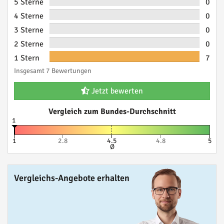
5 Sterne
0
4 Sterne
0
3 Sterne
0
2 Sterne
0
1 Stern
7
Insgesamt 7 Bewertungen
Jetzt bewerten
Vergleich zum Bundes-Durchschnitt
1
1
2.8
4.5
4.8
5
Ø
Vergleichs-Angebote erhalten