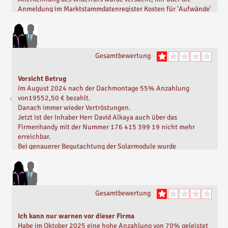
Anmeldung im Marktstammdatenregister Kosten für 'Aufwände'
in Rechnung zu stellen. Ein sehr fragwürdiges
Geschäftsgebaren, das selbst nach einer Stornierung noch
versucht, Geld einzufordern. Ich kann Solarenergy24 nicht
empfehlen.
Gesamtbewertung
Geschrieben von
Fast-Kunde
Vor
2 Monaten
Vorsicht Betrug
Im August 2024 nach der Dachmontage 55% Anzahlung
von19552,50 € bezahlt.
Danach immer wieder Vertröstungen.
Jetzt ist der Inhaber Herr David Alkaya auch über das
Firmenhandy mit der Nummer 176 415 399 19 nicht mehr
erreichbar.
Bei genauerer Begutachtung der Solarmodule wurde
festgestellt, dass der Potenzialausgleich unvollständig und der
Rest laienhaft ausgeführt ist.
Geschrieben von
Peter W.
Vor
2 Monaten
Gesamtbewertung
Ich kann nur warnen vor dieser Firma
Habe im Oktober 2025 eine hohe Anzahlung von 70% geleistet