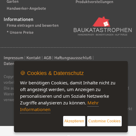
Garten
Produktvorstellungen
Handwerker-Angebote
Informationen
Firma eintragen und bewerten
* Unsere Preise
Impressum
|
Kontakt
|
AGB
|
Haftungsaussschluß
|
Datenschutzerklärung
|
FAQ
🍪 Cookies & Datenschutz
Copyright © 2026
ebiz-consult GmbH & Co. KG
. Alle Rechte
Wir benötigen Cookies, damit Inhalte nicht zu
vorbehalten.
Die auf dieser Seite verwendeten Produktbezeichnungen, Namen und
oft angezeigt werden, um Anzeigen zu
Warenzeichen sind Eigentum der jeweiligen Firmen. Unser Portal
personalisieren und um Soziale Netzwerke
verwendet Affiliat-Links, für dir wir Geld erhalten.
Zugriffe analysieren zu können.
Mehr
Software by IQ-Markt
Informationen
Akzeptieren
Customise Cookies