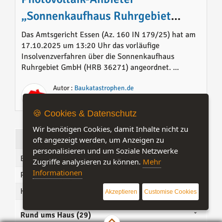
„Sonnenkaufhaus Ruhrgebiet
GmbH“ in vorläufiger Insolvenz
Das Amtsgericht Essen (Az. 160 IN 179/25) hat am
17.10.2025 um 13:20 Uhr das vorläufige
Insolvenzverfahren über die Sonnenkaufhaus
Ruhrgebiet GmbH (HRB 36271) angeordnet. ...
Autor :
Baukatastrophen.de
Kategorie:
Handwerker
🍪 Cookies & Datenschutz
Wir benötigen Cookies, damit Inhalte nicht zu
Magazin
oft angezeigt werden, um Anzeigen zu
personalisieren und um Soziale Netzwerke
Bauwirtschaft & Politik (46)
Zugriffe analysieren zu können.
Mehr
Informationen
Produktvorstellungen (5)
Handwerker (25)
Akzeptieren
Customise Cookies
Rund ums Haus (29)