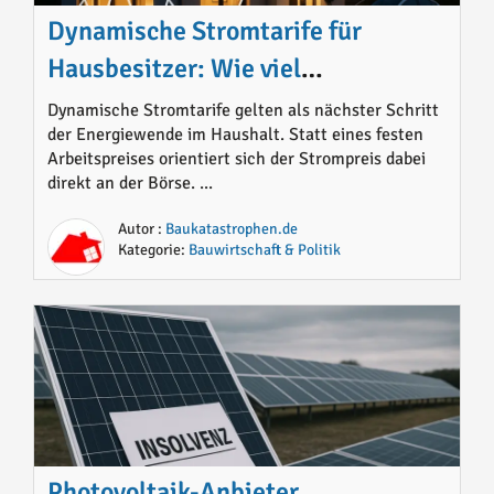
Dynamische Stromtarife für
Hausbesitzer: Wie viel
Sparpotenzial steckt wirklich drin?
Dynamische Stromtarife gelten als nächster Schritt
der Energiewende im Haushalt. Statt eines festen
Arbeitspreises orientiert sich der Strompreis dabei
direkt an der Börse. ...
Autor :
Baukatastrophen.de
Kategorie:
Bauwirtschaft & Politik
Photovoltaik-Anbieter