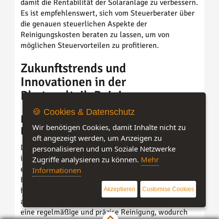
damit die Rentabilität der Solaranlage zu verbessern.
Es ist empfehlenswert, sich vom Steuerberater über
die genauen steuerlichen Aspekte der
Reinigungskosten beraten zu lassen, um von
möglichen Steuervorteilen zu profitieren.
Zukunftstrends und
Innovationen in der
Photovoltaik-Reinigung
🍪 Cookies & Datenschutz
Neue Technologien und ihre
Wir benötigen Cookies, damit Inhalte nicht zu
Potenziale
oft angezeigt werden, um Anzeigen zu
Die Zukunft der Photovoltaik-Reinigung liegt in
personalisieren und um Soziale Netzwerke
innovativen Technologien, die den Reinigungsprozess
Zugriffe analysieren zu können.
Mehr
effizienter und nachhaltiger gestalten.
Informationen
Beispielsweise werden Reinigungsroboter immer
Akzeptieren
Customise Cookies
häufiger eingesetzt, um große PV-Kraftwerke
automatisch zu säubern. Diese Roboter ermöglichen
eine regelmäßige und präzise Reinigung, wodurch