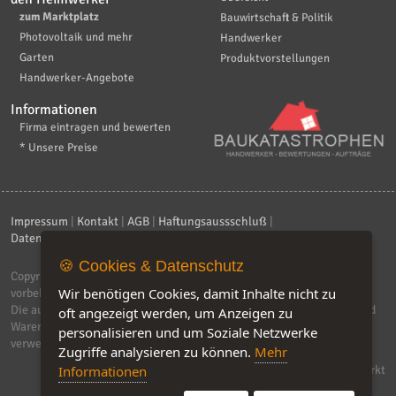
zum Marktplatz
Bauwirtschaft & Politik
Photovoltaik und mehr
Handwerker
Garten
Produktvorstellungen
Handwerker-Angebote
Informationen
Firma eintragen und bewerten
* Unsere Preise
Impressum
|
Kontakt
|
AGB
|
Haftungsaussschluß
|
Datenschutzerklärung
|
FAQ
🍪 Cookies & Datenschutz
Copyright © 2026
ebiz-consult GmbH & Co. KG
. Alle Rechte
Wir benötigen Cookies, damit Inhalte nicht zu
vorbehalten.
Die auf dieser Seite verwendeten Produktbezeichnungen, Namen und
oft angezeigt werden, um Anzeigen zu
Warenzeichen sind Eigentum der jeweiligen Firmen. Unser Portal
personalisieren und um Soziale Netzwerke
verwendet Affiliat-Links, für dir wir Geld erhalten.
Zugriffe analysieren zu können.
Mehr
Informationen
Software by IQ-Markt