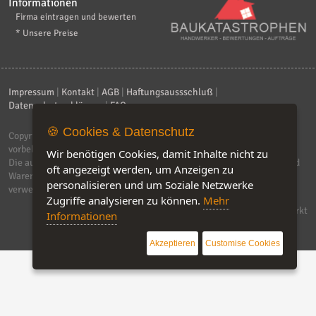
Informationen
Firma eintragen und bewerten
* Unsere Preise
Impressum
|
Kontakt
|
AGB
|
Haftungsaussschluß
|
Datenschutzerklärung
|
FAQ
🍪 Cookies & Datenschutz
Copyright © 2026
ebiz-consult GmbH & Co. KG
. Alle Rechte
vorbehalten.
Wir benötigen Cookies, damit Inhalte nicht zu
Die auf dieser Seite verwendeten Produktbezeichnungen, Namen und
oft angezeigt werden, um Anzeigen zu
Warenzeichen sind Eigentum der jeweiligen Firmen. Unser Portal
personalisieren und um Soziale Netzwerke
verwendet Affiliat-Links, für dir wir Geld erhalten.
Zugriffe analysieren zu können.
Mehr
Software by IQ-Markt
Informationen
Akzeptieren
Customise Cookies