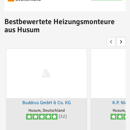
Bestbewertete Heizungsmonteure
aus Husum
Buddrus GmbH & Co. KG
K.P. Nie
Husum, Deutschland
Husum, D
(32)