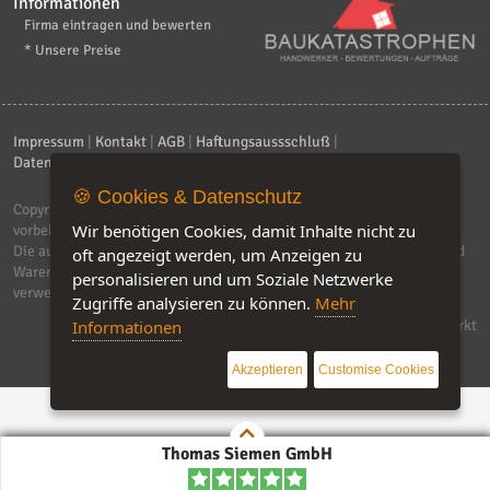
Informationen
Firma eintragen und bewerten
* Unsere Preise
Impressum
|
Kontakt
|
AGB
|
Haftungsaussschluß
|
Datenschutzerklärung
|
FAQ
🍪 Cookies & Datenschutz
Copyright © 2026
ebiz-consult GmbH & Co. KG
. Alle Rechte
Wir benötigen Cookies, damit Inhalte nicht zu
vorbehalten.
Die auf dieser Seite verwendeten Produktbezeichnungen, Namen und
oft angezeigt werden, um Anzeigen zu
Warenzeichen sind Eigentum der jeweiligen Firmen. Unser Portal
personalisieren und um Soziale Netzwerke
verwendet Affiliat-Links, für dir wir Geld erhalten.
Zugriffe analysieren zu können.
Mehr
Software by IQ-Markt
Informationen
Akzeptieren
Customise Cookies
Thomas Siemen GmbH