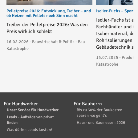
Pelletpreise 2026: Entwicklung, Treiber – und
Isolier-Fuchs – Spezial
ob Heizen mit Pellets noch Sinn macht
Isolier-Fuchs ist ei
Treiber der Pelletpreise 2026: Was den
Fachhändler und On
Preis wirklich schiebt
Isoliermaterial, der
Rohrisolierungen in
16.02.2026 - Bauwirtschaft & Politik - Bau
Gebäudetechnik spez
Katastrophe
15.07.2025 - Produktv
Katastrophe
Für Handwerker
Für Bauherrn
Unser Service für Handwerker
Bis zu 30% der Baukosten
sparen -so geht's
Leads - Aufträge von privat
finden
Haus- und Baumessen 2026
Was dürfen Leads kosten?