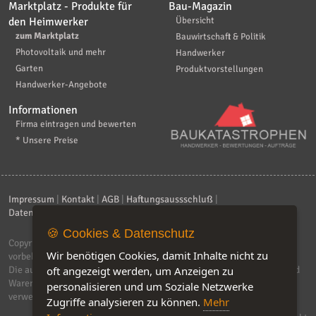
Marktplatz - Produkte für
Bau-Magazin
den Heimwerker
Übersicht
zum Marktplatz
Bauwirtschaft & Politik
Photovoltaik und mehr
Handwerker
Garten
Produktvorstellungen
Handwerker-Angebote
Informationen
Firma eintragen und bewerten
* Unsere Preise
Impressum
|
Kontakt
|
AGB
|
Haftungsaussschluß
|
Datenschutzerklärung
|
FAQ
🍪 Cookies & Datenschutz
Copyright © 2026
ebiz-consult GmbH & Co. KG
. Alle Rechte
Wir benötigen Cookies, damit Inhalte nicht zu
vorbehalten.
Die auf dieser Seite verwendeten Produktbezeichnungen, Namen und
oft angezeigt werden, um Anzeigen zu
Warenzeichen sind Eigentum der jeweiligen Firmen. Unser Portal
personalisieren und um Soziale Netzwerke
verwendet Affiliat-Links, für dir wir Geld erhalten.
Zugriffe analysieren zu können.
Mehr