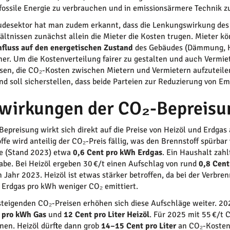
fossile Energie zu verbrauchen und in emissionsärmere Technik zu
desektor hat man zudem erkannt, dass die Lenkungswirkung des C
ältnissen zunächst allein die Mieter die Kosten trugen. Mieter k
fluss auf den energetischen Zustand
des Gebäudes (Dämmung, He
er. Um die Kostenverteilung fairer zu gestalten und auch Vermie
sen, die CO₂-Kosten zwischen Mietern und Vermietern aufzuteilen.
nd soll sicherstellen, dass beide Parteien zur Reduzierung von Em
wirkungen der CO₂-Bepreisun
Bepreisung wirkt sich direkt auf die Preise von Heizöl und Erdgas
ffe wird anteilig der CO₂-Preis fällig, was den Brennstoff spürbar
e (Stand 2023) etwa
0,6 Cent pro kWh Erdgas
. Ein Haushalt zah
be. Bei Heizöl ergeben 30 €/t einen Aufschlag von rund
0,8 Cen
 Jahr 2023. Heizöl ist etwas stärker betroffen, da bei der Verbren
Erdgas pro kWh weniger CO₂ emittiert.
steigenden CO₂-Preisen erhöhen sich diese Aufschläge weiter. 202
 pro kWh Gas
und
12 Cent pro Liter Heizöl
. Für 2025 mit 55 €/t
nen. Heizöl dürfte dann grob
14–15 Cent pro Liter
an CO₂-Kosten 