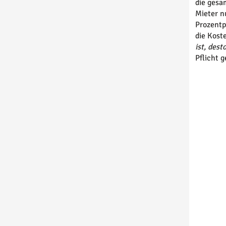
die ges
Mieter n
Prozentp
die Kos
ist, des
Pflicht 