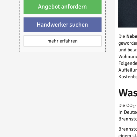
Angebot anfordern
Handwerker suchen
Die
Nebe
mehr erfahren
geworden
und bela
Wohnungs
Folgende
Aufteilu
Kostenbe
Was
Die CO₂-
In Deuts
Brennsto
Brennsto
einem st