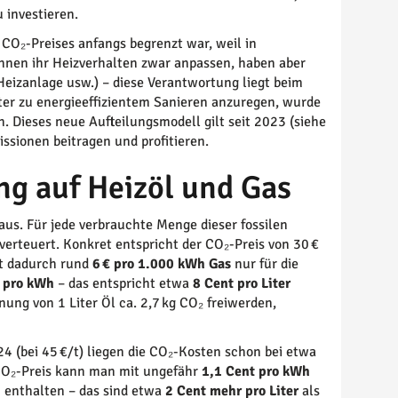
 investieren.
O₂-Preises anfangs begrenzt war, weil in
önnen ihr Heizverhalten zwar anpassen, haben aber
izanlage usw.) – diese Verantwortung liegt beim
ter zu energieeffizientem Sanieren anzuregen, wurde
 Dieses neue Aufteilungsmodell gilt seit 2023 (siehe
issionen beitragen und profitieren.
g auf Heizöl und Gas
 aus. Für jede verbrauchte Menge dieser fossilen
 verteuert. Konkret entspricht der CO₂-Preis von 30 €
lt dadurch rund
6 € pro 1.000 kWh Gas
nur für die
t pro kWh
– das entspricht etwa
8 Cent pro Liter
nung von 1 Liter Öl ca. 2,7 kg CO₂ freiwerden,
4 (bei 45 €/t) liegen die CO₂-Kosten schon bei etwa
 CO₂-Preis kann man mit ungefähr
1,1 Cent pro kWh
enthalten – das sind etwa
2 Cent mehr pro Liter
als