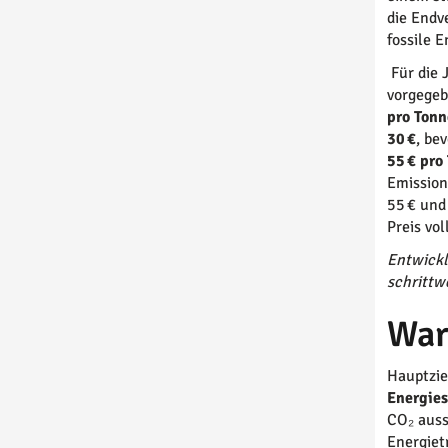
die Endv
fossile 
Für die 
vorgegeb
pro Tonn
30 €
, be
55 € pro
Emission
55 € und
Preis vo
Entwickl
schrittw
War
Hauptzie
Energies
CO₂ auss
Energiet