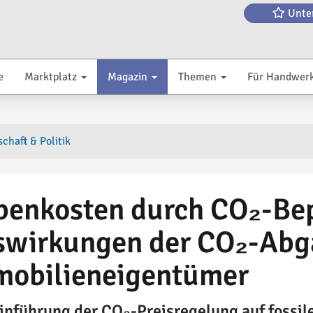
Unte
e
Marktplatz
Magazin
Themen
Für Handwer
chaft & Politik
benkosten durch CO₂-Bep
swirkungen der CO₂-Abg
mobilieneigentümer
Einführung der CO₂-Preisregelung auf fossil