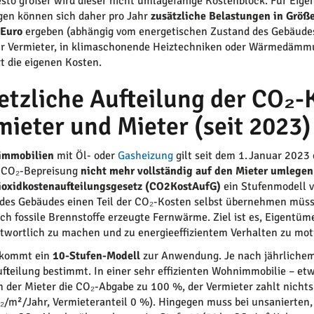
desto größer wird dieser nicht umlagefähige Kostenblock. Für Ei
en können sich daher pro Jahr
zusätzliche Belastungen in Größ
 Euro
ergeben (abhängig vom energetischen Zustand des Gebäudes)
ür Vermieter, in klimaschonende Heiztechniken oder Wärmedämmu
rt die eigenen Kosten.
etzliche Aufteilung der CO₂
mieter und Mieter (seit 2023)
immobilien
mit Öl- oder
Gasheizung
gilt seit dem 1. Januar 2023
e CO₂-Bepreisung
nicht mehr vollständig auf den Mieter umlegen
ioxidkostenaufteilungsgesetz (CO2KostAufG)
ein Stufenmodell v
des Gebäudes einen Teil der CO₂-Kosten selbst übernehmen müss
ch fossile Brennstoffe erzeugte Fernwärme. Ziel ist es, Eigentü
twortlich zu machen und zu energieeffizientem Verhalten zu moti
 kommt ein
10-Stufen-Modell
zur Anwendung. Je nach jährliche
fteilung bestimmt. In einer sehr effizienten Wohnimmobilie – et
n der Mieter die CO₂-Abgabe zu 100 %, der Vermieter zahlt nichts
₂/m²/Jahr, Vermieteranteil 0 %). Hingegen muss bei unsanierten