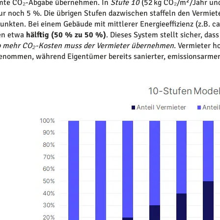
amte CO₂-Abgabe übernehmen. In
Stufe 10
(52 kg CO₂/m²/Jahr und
ur noch 5 %. Die übrigen Stufen dazwischen staffeln den Vermiet
unkten. Bei einem Gebäude mit mittlerer Energieeffizienz (z.B. c
ten etwa
hälftig (50 % zu 50 %)
. Dieses System stellt sicher, das
to mehr CO₂-Kosten muss der Vermieter übernehmen
. Vermieter h
genommen, während Eigentümer bereits sanierter, emissionsarme