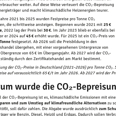
erbraucher weiter. Auf diese Weise verteuert die CO₂-Bepreisung
Energieträger und macht klimaschädliche Heizenergien teurer.
Jahre 2021 bis 2025 wurden Festpreise pro Tonne CO₂
en, die schrittweise ansteigen. Begonnen wurde 2021 mit
25 €
e
, 2022 lag der Preis bei
30 €
. Im Jahr 2023 blieb er ebenfalls bei
vor er 2024 auf
45 €
erhöht wurde. Für 2025 ist ein CO₂-Preis von
 Tonne
festgesetzt. Ab 2026 soll die Preisbildung in den
shandel übergehen, mit einer vorgesehenen Untergrenze von
 Obergrenze von 65 € im Übergangsjahr. Ab 2027 wird der CO₂-
llständig durch den Zertifikatehandel am Markt bestimmt.
ung der CO₂-Preise in Deutschland (2021–2026) pro Tonne CO₂. Se
eise auf voraussichtlich 65 €/t im Jahr 2026. Ab 2027 wird der P
um wurde die CO₂-Bepreisun
l der CO₂-Bepreisung ist es, klimaschädliche Emissionen mit ein
paren und zum Umstieg auf klimafreundliche Alternativen
zu sc
tößt, soll dafür zahlen. Die Abgabe wurde ausdrücklich
zum Schu
räger wie Benzin, Diesel, Heizöl und Erdgas. Dadurch sollen Verb