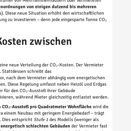
gentümer von Mehrfamilienhäusern oder vermieteten
enordnungen von einigen dutzend bis mehreren
. Diese neue Situation erhöht den wirtschaftlichen
ng zu investieren – denn jede eingesparte Tonne CO₂
-Kosten zwischen
 eine neue Verteilung der CO₂-Kosten. Der Vermieter
. Stattdessen schreibt das
or, nach dem Vermieter abhängig vom energetischen
en. Diese Regelung umfasst neben Heizöl und Erdgas
mer für den CO₂-Ausstoß ihrer Gebäude
vieren, während Mieter gleichzeitig entlastet werden.
m
CO₂-Ausstoß pro Quadratmeter Wohnfläche
wird die
wa einem Neubau mit geringem Energiebedarf – trägt
. Dies entspricht
Stufe 1
des Modells (weniger als
,
energetisch schlechten Gebäuden
der Vermieter fast