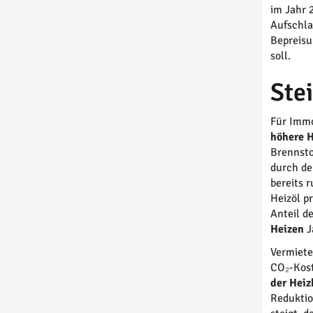
im Jahr 
Aufschla
Bepreisu
soll.
Ste
Für Immo
höhere H
Brennsto
durch de
bereits 
Heizöl p
Anteil d
Heizen
J
Vermiete
CO₂-Kost
der Heiz
Reduktio