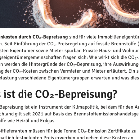
nkosten durch CO₂-Bepreisung
sind für viele Immobilieneigent
. Seit Einführung der CO₂-Preisregelung auf fossile Brennstoffe (
sten Eigentümer sowie Mieter spürbar. Private Haus- und Wohnu
eigentümergemeinschaften fragen sich: Wie wirkt sich die CO₂-A
n werden die Hintergründe der CO₂-Bepreisung, ihre Auswirkunge
ng der CO₂-Kosten zwischen Vermieter und Mieter erläutert. Ein s
lastung verschiedene Eigentümergruppen erwarten und was dies 
 ist die CO₂-Bepreisung?
Bepreisung ist ein Instrument der Klimapolitik, bei dem für den A
chland gilt seit 2021 auf Basis des Brennstoffemissionshandelsges
ffe wie Heizöl und Erdgas.
fflieferanten müssen für jede Tonne CO₂-Emission Zertifikate zu
aatlich festgelegten Preis erwerben und geben diese Kosten an