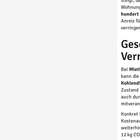
steigt, 
Wohnung
hundert
Anreiz f
verringe
Ges
Ver
Bei
Miet
kann di
Kohlend
Zustand 
auch dur
mitveran
Konkret
Kostenau
weiterhi
12 kg CO