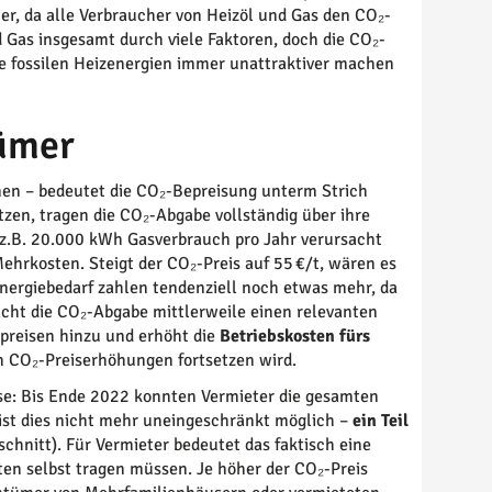
er, da alle Verbraucher von Heizöl und Gas den CO₂-
 Gas insgesamt durch viele Faktoren, doch die CO₂-
die fossilen Heizenergien immer unattraktiver machen
tümer
nen – bedeutet die CO₂-Bepreisung unterm Strich
tzen, tragen die CO₂-Abgabe vollständig über ihre
z.B. 20.000 kWh Gasverbrauch pro Jahr verursacht
ehrkosten. Steigt der CO₂-Preis auf 55 €/t, wären es
nergiebedarf zahlen tendenziell noch etwas mehr, da
cht die CO₂-Abgabe mittlerweile einen relevanten
preisen hinzu und erhöht die
Betriebskosten fürs
en CO₂-Preiserhöhungen fortsetzen wird.
ise: Bis Ende 2022 konnten Vermieter die gesamten
ist dies nicht mehr uneingeschränkt möglich –
ein Teil
chnitt). Für Vermieter bedeutet das faktisch eine
ten selbst tragen müssen. Je höher der CO₂-Preis