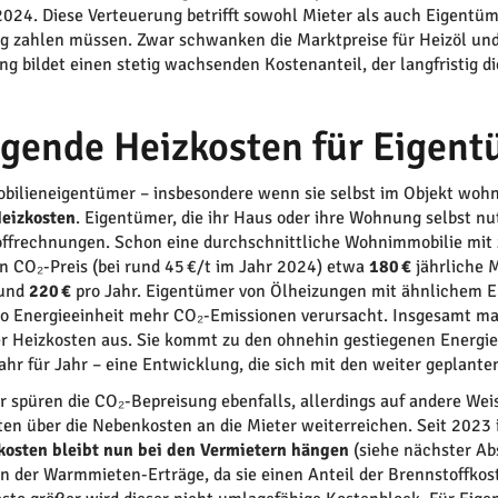
2024. Diese Verteuerung betrifft sowohl Mieter als auch Eigentüm
g zahlen müssen. Zwar schwanken die Marktpreise für Heizöl und
ng bildet einen stetig wachsenden Kostenanteil, der langfristig 
igende Heizkosten für Eigen
bilieneigentümer – insbesondere wenn sie selbst im Objekt woh
eizkosten
. Eigentümer, die ihr Haus oder ihre Wohnung selbst nu
ffrechnungen. Schon eine durchschnittliche Wohnimmobilie mit 
n CO₂-Preis (bei rund 45 €/t im Jahr 2024) etwa
180 €
jährliche M
rund
220 €
pro Jahr. Eigentümer von Ölheizungen mit ähnlichem E
ro Energieeinheit mehr CO₂-Emissionen verursacht. Insgesamt ma
er Heizkosten aus. Sie kommt zu den ohnehin gestiegenen Energie
ahr für Jahr – eine Entwicklung, die sich mit den weiter geplant
r spüren die CO₂-Bepreisung ebenfalls, allerdings auf andere We
en über die Nebenkosten an die Mieter weiterreichen. Seit 2023 
kosten bleibt nun bei den Vermietern hängen
(siehe nächster Abs
n der Warmmieten-Erträge, da sie einen Anteil der Brennstoffkos