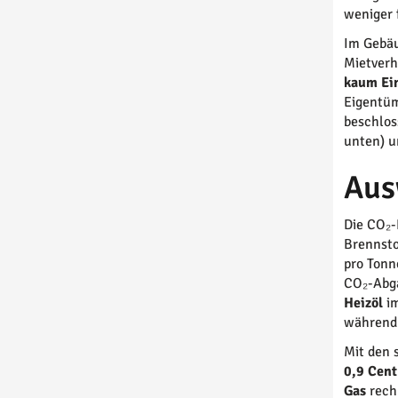
weniger 
Im Gebäu
Mietverh
kaum Ein
Eigentüm
beschlos
unten) u
Aus
Die CO₂-
Brennsto
pro Tonn
CO₂-Abga
Heizöl
im
während 
Mit den 
0,9 Cent
Gas
rech