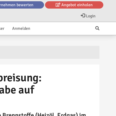
rnehmen bewerten
Angebot einholen
Login
ker
Anmelden
reisung:
abe auf
e Brennstoffe (Heizöl, Erdgas) im