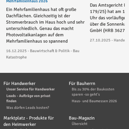
Mehrfamilienhaus 2026
Das Amtsgericht Es
Ein Mehrfamilienhaus hat oft große
179/25) hat am 17
Dachflächen. Gleichzeitig ist der
Uhr das vorläufige 
Stromverbrauch im Haus hoch und sehr
über die Sonnenkau
unterschiedlich. Genau das macht
GmbH (HRB 36271) 
Photovoltaikanlagen auf dem
27.10.2025 - Handwerk
Mehrfamilienhaus so spannend
16.12.2025 - Bauwirtschaft & Politik - Bau
Katastrophe
Für Handwerker
Für Bauherrn
Unser Service für Handwerker
Bis zu 30% der Baukosten
sparen -so geht's
Leads - Aufträge von privat
finden
Haus- und Baumessen 2026
Was dürfen Leads kosten?
Marktplatz - Produkte für
Bau-Magazin
den Heimwerker
Übersicht