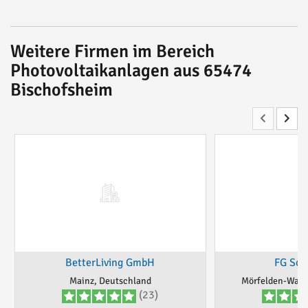
Weitere Firmen im Bereich
Photovoltaikanlagen aus 65474
Bischofsheim
BetterLiving GmbH
FG Sol
Mainz, Deutschland
Mörfelden-Walld
(23)