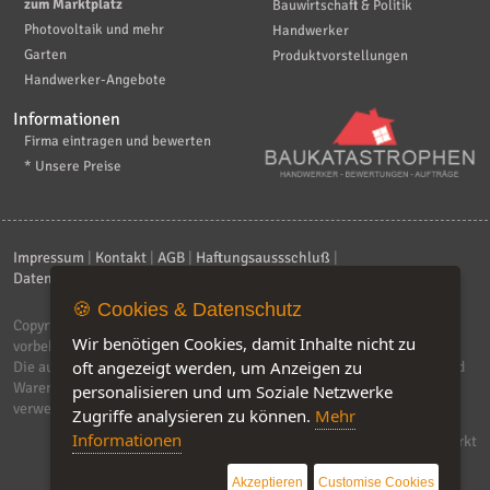
zum Marktplatz
Bauwirtschaft & Politik
Photovoltaik und mehr
Handwerker
Garten
Produktvorstellungen
Handwerker-Angebote
Informationen
Firma eintragen und bewerten
* Unsere Preise
Impressum
|
Kontakt
|
AGB
|
Haftungsaussschluß
|
Datenschutzerklärung
|
FAQ
🍪 Cookies & Datenschutz
Copyright © 2026
ebiz-consult GmbH & Co. KG
. Alle Rechte
Wir benötigen Cookies, damit Inhalte nicht zu
vorbehalten.
oft angezeigt werden, um Anzeigen zu
Die auf dieser Seite verwendeten Produktbezeichnungen, Namen und
Warenzeichen sind Eigentum der jeweiligen Firmen. Unser Portal
personalisieren und um Soziale Netzwerke
verwendet Affiliat-Links, für dir wir Geld erhalten.
Zugriffe analysieren zu können.
Mehr
Informationen
Software by IQ-Markt
Akzeptieren
Customise Cookies