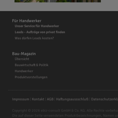
Für Handwerker
Unser Service für Handwerker
Leads - Aufträge von privat finden
Was dürfen Leads kosten?
Bau-Magazin
Übersicht
Bauwirtschaft & Politik
Handwerker
Produktvorstellungen
Impressum
|
Kontakt
|
AGB
|
Haftungsaussschluß
|
Datenschutzerkl
Copyright © 2026
ebiz-consult GmbH & Co. KG
. Alle Rechte vorbeha
Die auf dieser Seite verwendeten Produktbezeichnungen, Namen u