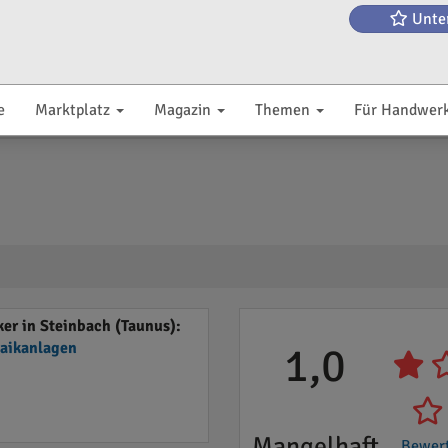
Unte
e
Marktplatz
Magazin
Themen
Für Handwer
er in Steinbach (Taunus):
taikanlagen
1,0
Mangelhaft
Bewer