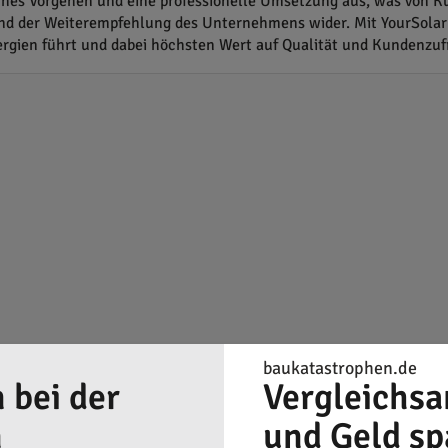
ches Vorgehen und eine professionelle Umsetzung aus, was von Ku
nd der Weiterempfehlung des Unternehmens wider. Mit YourSolar e
gien führt und dabei höchsten Wert auf Qualität und Kundenzufr
baukatastrophen.de
 bei der
Vergleichsa
n
und Geld sp