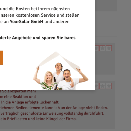
 und die Kosten bei Ihrem nächsten
nseren kostenlosen Service und stellen
ge an
YourSolar GmbH
und anderen
derte Angebote und sparen Sie bares
Gesamtbewertung
fonisch ist die Firma
 eine Katastrophe.
Gesamtbewertung
e Solarexperten mehr
kam eine Reaktion und
in die Anlage erfolgte lückenhaft.
hriebenen Bedienelemente kann ich an der Anlage nicht finden.
 vertraglich geschuldete Einweisung vollständig durchführt.
kein Briefkasten und keine Klingel der Firma.