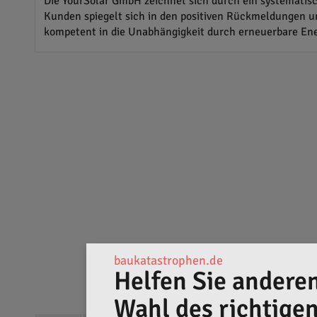
Die YourSolar GmbH zeichnet sich durch ein systematis
Kunden spiegelt sich in den positiven Rückmeldungen u
kompetent in die Unabhängigkeit durch erneuerbare Ener
baukatastrophen.de
Helfen Sie anderen
Wahl des richtige