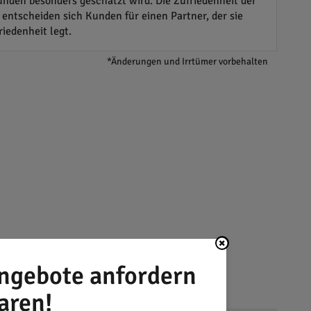
nden besonders geschätzt wird. Die Zufriedenheit der
ntscheiden sich Kunden für einen Partner, der sie
iedenheit legt.
*Änderungen und Irrtümer vorbehalten
ngebote anfordern
aren!