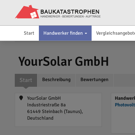
Start
Handwerker finden
Vergleichsangebot
YourSolar GmbH
Start
Beschreibung
Bewertungen
YourSolar GmbH
Handwerk
Industriestraße 8a
Photovol
61449 Steinbach (Taunus),
Deutschland