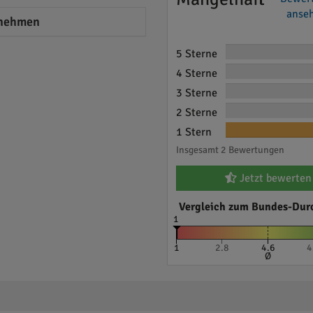
anseh
nehmen
5 Sterne
4 Sterne
3 Sterne
2 Sterne
1 Stern
Insgesamt 2 Bewertungen
Jetzt bewerten
Vergleich zum Bundes-Dur
1
1
2.8
4.6
4
Ø