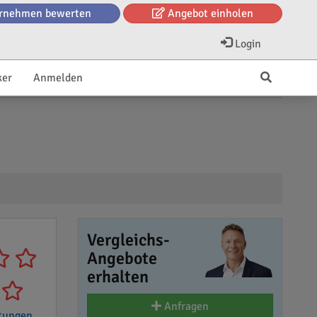
rnehmen bewerten
Angebot einholen
Login
ker
Anmelden
Vergleichs-
Angebote
erhalten
Anfragen
tungen