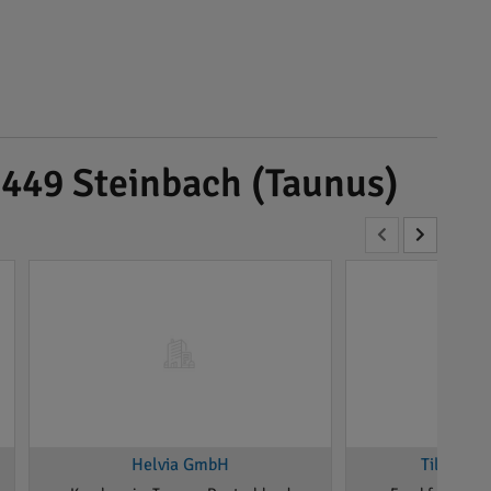
1449 Steinbach (Taunus)
Helvia GmbH
Tilger S