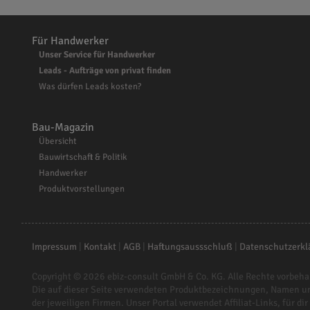
Für Handwerker
Unser Service für Handwerker
Leads - Aufträge von privat finden
Was dürfen Leads kosten?
Bau-Magazin
Übersicht
Bauwirtschaft & Politik
Handwerker
Produktvorstellungen
Impressum
|
Kontakt
|
AGB
|
Haftungsaussschluß
|
Datenschutzerkl
Copyright © 2026
ebiz-consult GmbH & Co. KG
. Alle Rechte vorbeha
Die auf dieser Seite verwendeten Produktbezeichnungen, Namen u
der jeweiligen Firmen. Unser Portal verwendet Affiliat-Links, für dir