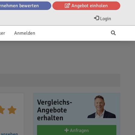
rnehmen bewerten
Angebot einholen
Login
ker
Anmelden
Vergleichs-
Angebote
erhalten
Anfragen
 ansehen