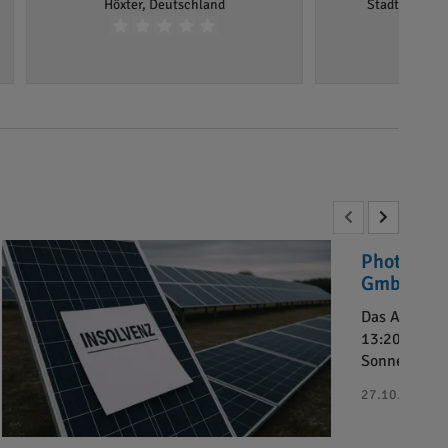
Höxter, Deutschland
Stadtoldendo
Photovolt
GmbH“ in 
Das Amtsger
13:20 Uhr da
Sonnenkaufh
27.10.2025 - 