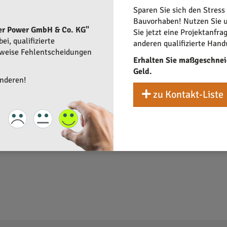
Geld und fördert gleichzeitig die lokale Wirtschaft. Verbraucher,
Sparen Sie sich den Stress
leichzeitig einen nachhaltigen Unterschied bewirken.
Bauvorhaben! Nutzen Sie u
er Power GmbH & Co. KG"
Sie jetzt eine Projektanfra
i, qualifizierte
anderen qualifizierte Hand
rweise Fehlentscheidungen
Erhalten Sie maßgeschnei
Geld.
anderen!
zu Kontakt-Liste