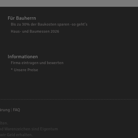
Für Bauherrn
Bis zu 30% der Baukosten sparen -so geht's
Haus- und Baumessen 2026
Informationen
Firma eintragen und bewerten
* Unsere Preise
ärung
|
FAQ
lten.
nd Warenzeichen sind Eigentum
 wir Geld erhalten.