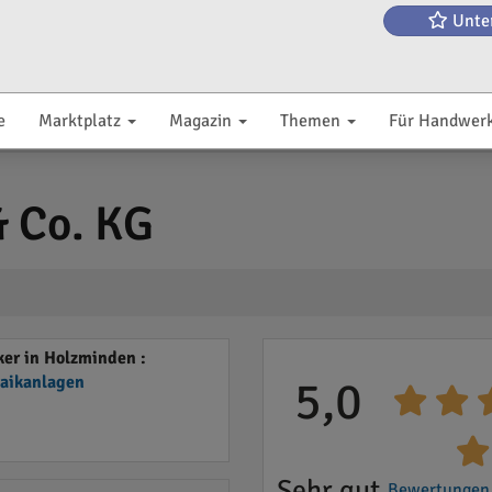
Unte
e
Marktplatz
Magazin
Themen
Für Handwer
 Co. KG
er in Holzminden :
taikanlagen
5,0
Sehr gut
Bewertungen