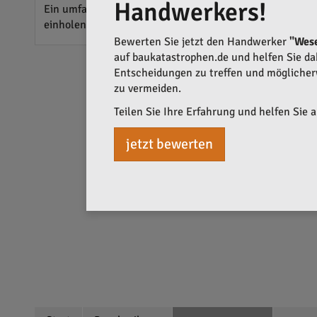
Handwerkers!
Ein umfangreicher Vergleich mit ähnlichen Firmen spart 
einholen, können dauerhaft Einsparungen erzielen und g
Bewerten Sie jetzt den Handwerker
"Wes
auf baukatastrophen.de und helfen Sie dabe
Entscheidungen zu treffen und mögliche
zu vermeiden.
Teilen Sie Ihre Erfahrung und helfen Sie 
jetzt bewerten