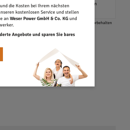
 die ein anderes Angebot für ihre Energielösungen
 und die Kosten bei Ihrem nächsten
nseren kostenlosen Service und stellen
ge an
Weser Power GmbH & Co. KG
und
*Änderungen und Irrtümer vorbehalten
werker.
derte Angebote und sparen Sie bares