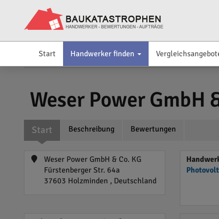
Start
Handwerker finden
Vergleichsangebot
Weser Power GmbH &
Start
Beschreibung
Bewertungen
Weser Power GmbH & Co. KG
Handwerk
Fürstenberger Str. 64a
Photovol
37603 Holzminden , Deutschland