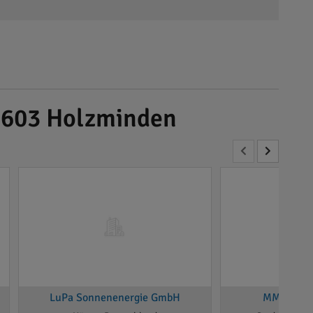
37603 Holzminden
LuPa Sonnenenergie GmbH
MM-elect