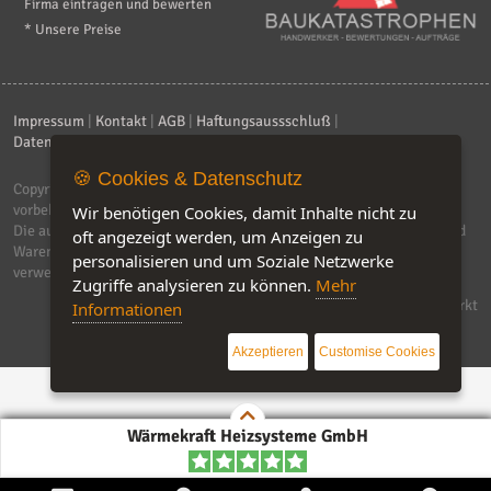
Firma eintragen und bewerten
* Unsere Preise
Impressum
|
Kontakt
|
AGB
|
Haftungsaussschluß
|
Datenschutzerklärung
|
FAQ
🍪 Cookies & Datenschutz
Copyright © 2026
ebiz-consult GmbH & Co. KG
. Alle Rechte
vorbehalten.
Wir benötigen Cookies, damit Inhalte nicht zu
Die auf dieser Seite verwendeten Produktbezeichnungen, Namen und
oft angezeigt werden, um Anzeigen zu
Warenzeichen sind Eigentum der jeweiligen Firmen. Unser Portal
personalisieren und um Soziale Netzwerke
verwendet Affiliat-Links, für dir wir Geld erhalten.
Zugriffe analysieren zu können.
Mehr
Software by IQ-Markt
Informationen
Akzeptieren
Customise Cookies
Wärmekraft Heizsysteme GmbH