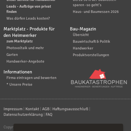
sparen -so geht's
Leads - Aufträge von privat
finden
Haus- und Baumessen 2026
Was dürfen Leads kosten?
Marktplatz - Produkte für
Bau-Magazin
den Heimwerker
Übersicht
zum Marktplatz
Bauwirtschaft & Politik
Photovoltaik und mehr
Handwerker
Garten
Produktvorstellungen
Handwerker-Angebote
Informationen
Firma eintragen und bewerten
* Unsere Preise
Impressum
|
Kontakt
|
AGB
|
Haftungsaussschluß
|
Datenschutzerklärung
|
FAQ
Copyright © 2026
ebiz-consult GmbH & Co. KG
. Alle Rechte