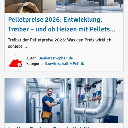
Pelletpreise 2026: Entwicklung,
Treiber – und ob Heizen mit Pellets
noch Sinn macht
Treiber der Pelletpreise 2026: Was den Preis wirklich
schiebt ...
Autor :
Baukatastrophen.de
Kategorie:
Bauwirtschaft & Politik