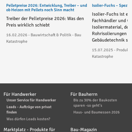
Pelletpreise 2026: Entwicklung, Treiber – und
Isolier-Fuchs – Spezial
ob Heizen mit Pellets noch Sinn macht
Isolier-Fuchs ist ei
Treiber der Pelletpreise 2026: Was den
Fachhändler und On
Preis wirklich schiebt
Isoliermaterial, der
Rohrisolierungen in
16.02.2026 - Bauwirtschaft & Politik - Bau
Gebäudetechnik spez
Katastrophe
15.07.2025 - Produktv
Katastrophe
Für Handwerker
Für Bauherrn
Unser Service für Handwerker
Bis zu 30% der Baukosten
sparen -so geht's
Leads - Aufträge von privat
finden
Haus- und Baumessen 2026
Was dürfen Leads kosten?
Marktplatz - Produkte für
Bau-Magazin