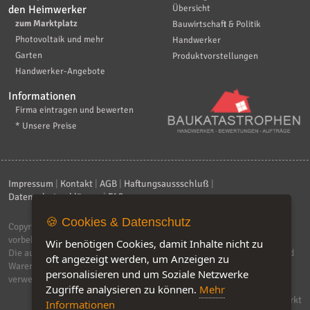
den Heimwerker
Übersicht
zum Marktplatz
Bauwirtschaft & Politik
Photovoltaik und mehr
Handwerker
Garten
Produktvorstellungen
Handwerker-Angebote
Informationen
Firma eintragen und bewerten
* Unsere Preise
Impressum
|
Kontakt
|
AGB
|
Haftungsaussschluß
|
Datenschutzerklärung
|
FAQ
🍪 Cookies & Datenschutz
Copyright © 2026
ebiz-consult GmbH & Co. KG
. Alle Rechte
vorbehalten.
Wir benötigen Cookies, damit Inhalte nicht zu
Die auf dieser Seite verwendeten Produktbezeichnungen, Namen und
oft angezeigt werden, um Anzeigen zu
Warenzeichen sind Eigentum der jeweiligen Firmen. Unser Portal
personalisieren und um Soziale Netzwerke
verwendet Affiliat-Links, für dir wir Geld erhalten.
Zugriffe analysieren zu können.
Mehr
Software by IQ-Markt
Informationen