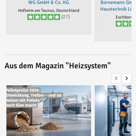
WG GmbH & Co. KG
Bornemann GmbH
Haustechnik Lü
Hofheim am Taunus, Deutschland
(27)
Eschborn, 
Aus dem Magazin "Heizsystem"