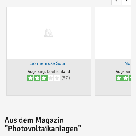
Sonnenrose Solar
Nobi
Augsburg, Deutschland
Augsburg, 
(57)
Aus dem Magazin
"Photovoltaikanlagen"