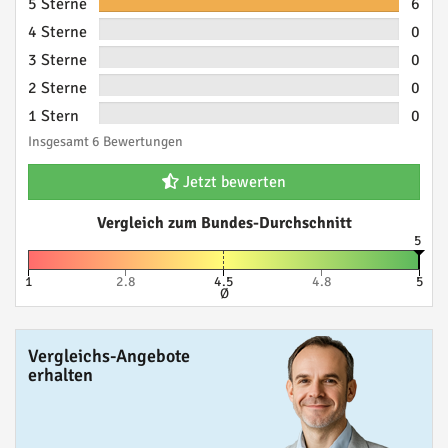
5 Sterne
6
4 Sterne
0
3 Sterne
0
2 Sterne
0
1 Stern
0
Insgesamt 6 Bewertungen
Jetzt bewerten
Vergleich zum Bundes-Durchschnitt
5
1
2.8
4.5
4.8
5
Ø
Vergleichs-Angebote
erhalten