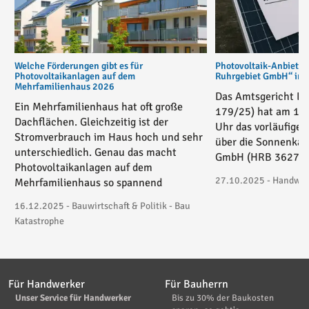
Welche Förderungen gibt es für
Photovoltaik-Anbiete
Photovoltaikanlagen auf dem
Ruhrgebiet GmbH“ in v
Mehrfamilienhaus 2026
Das Amtsgericht Es
Ein Mehrfamilienhaus hat oft große
179/25) hat am 17
Dachflächen. Gleichzeitig ist der
Uhr das vorläufige 
Stromverbrauch im Haus hoch und sehr
über die Sonnenkau
unterschiedlich. Genau das macht
GmbH (HRB 36271) 
Photovoltaikanlagen auf dem
27.10.2025 - Handwerk
Mehrfamilienhaus so spannend
16.12.2025 - Bauwirtschaft & Politik - Bau
Katastrophe
Für Handwerker
Für Bauherrn
Unser Service für Handwerker
Bis zu 30% der Baukosten