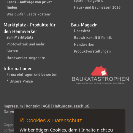
sparen -so geht's
Leads - Aufträge von privat
finden
Haus- und Baumessen 2026
Was dürfen Leads kosten?
Marktplatz - Produkte für
Bau-Magazin
den Heimwerker
Übersicht
zum Marktplatz
Bauwirtschaft & Politik
Photovoltaik und mehr
Handwerker
Garten
Produktvorstellungen
Handwerker-Angebote
Informationen
Firma eintragen und bewerten
* Unsere Preise
Impressum
|
Kontakt
|
AGB
|
Haftungsaussschluß
|
Datenschutzerklärung
|
FAQ
🍪 Cookies & Datenschutz
Copyright © 2026
ebiz-consult GmbH & Co. KG
. Alle Rechte
Wir benötigen Cookies, damit Inhalte nicht zu
vorbehalten.