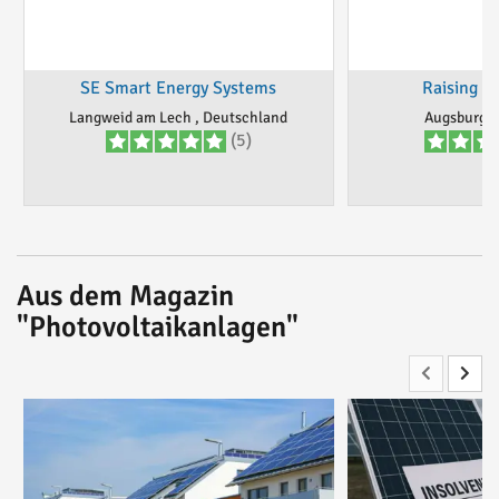
SE Smart Energy Systems
Raising 
Langweid am Lech , Deutschland
Augsburg, 
(5)
Aus dem Magazin
"Photovoltaikanlagen"