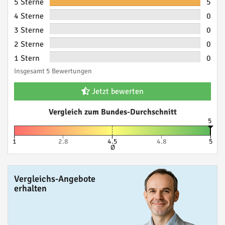
5 Sterne
5
4 Sterne
0
3 Sterne
0
2 Sterne
0
1 Stern
0
Insgesamt 5 Bewertungen
Jetzt bewerten
Vergleich zum Bundes-Durchschnitt
5
1
2.8
4.5
4.8
5
Ø
Vergleichs-Angebote
erhalten