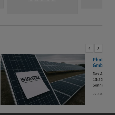
Photovolt
GmbH“ in 
Das Amtsger
13:20 Uhr da
Sonnenkaufh
27.10.2025 - 