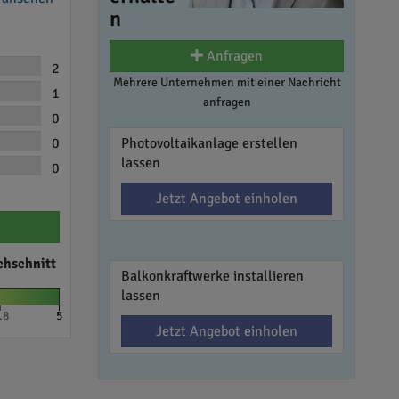
n
Anfragen
2
Mehrere Unternehmen mit einer Nachricht
1
anfragen
0
0
Photovoltaikanlage erstellen
lassen
0
Jetzt Angebot einholen
chschnitt
Balkonkraftwerke installieren
lassen
.8
5
Jetzt Angebot einholen