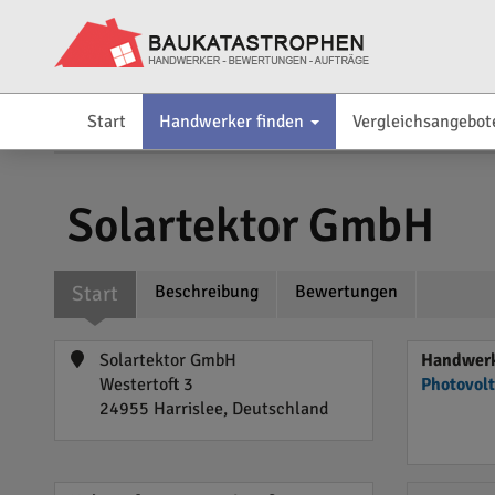
Start
Handwerker finden
Vergleichsangebot
Solartektor GmbH
Start
Beschreibung
Bewertungen
Solartektor GmbH
Handwerke
Westertoft 3
Photovol
24955 Harrislee, Deutschland