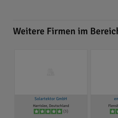
Weitere Firmen im Bereic
Solartektor GmbH
e
Harrislee, Deutschland
Flens
(3)