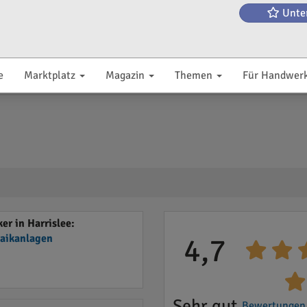
Unte
e
Marktplatz
Magazin
Themen
Für Handwer
r in Harrislee:
taikanlagen
4,7
Sehr gut
Bewertungen