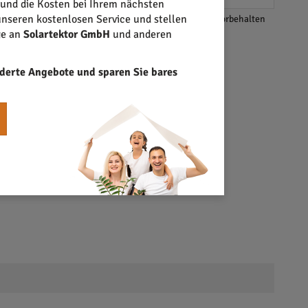
 und die Kosten bei Ihrem nächsten
nseren kostenlosen Service und stellen
*Änderungen und Irrtümer vorbehalten
ge an
Solartektor GmbH
und anderen
derte Angebote und sparen Sie bares