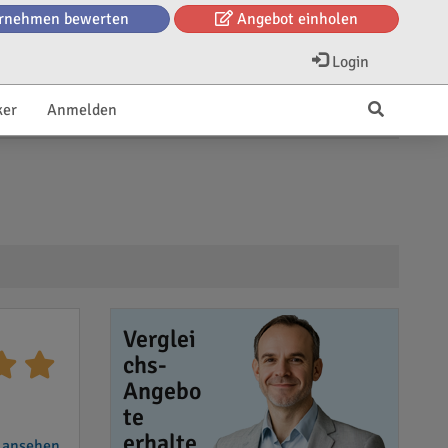
rnehmen bewerten
Angebot einholen
Login
ker
Anmelden
Verglei
chs-
Angebo
te
erhalte
 ansehen