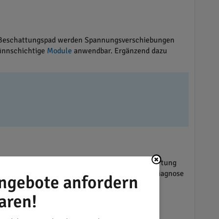
inem Beschattungspad werden Spannungsverschiebungen
dünnschichtige
Module
anwendbar. Ergänzend dazu
ie möglich ist. Zudem kann die gesamte Fehlerortung
ertvoll für Solartechniker, die eine schnelle Diagnose
ngebote anfordern
aren!