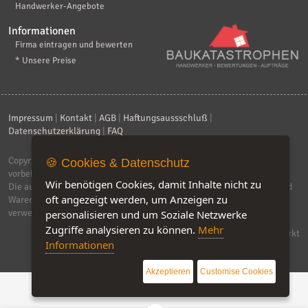
Handwerker-Angebote
Informationen
Firma eintragen und bewerten
* Unsere Preise
Impressum
|
Kontakt
|
AGB
|
Haftungsaussschluß
|
Datenschutzerklärung
|
FAQ
Copyright © 2026
ebiz-consult GmbH & Co. KG
. Alle Rechte
🍪 Cookies & Datenschutz
vorbehalten.
Wir benötigen Cookies, damit Inhalte nicht zu
Die auf dieser Seite verwendeten Produktbezeichnungen, Namen und
oft angezeigt werden, um Anzeigen zu
Warenzeichen sind Eigentum der jeweiligen Firmen. Unser Portal
verwendet Affiliat-Links, für dir wir Geld erhalten.
personalisieren und um Soziale Netzwerke
Zugriffe analysieren zu können.
Mehr
Software by IQ-Markt
Informationen
Akzeptieren
Customise Cookies