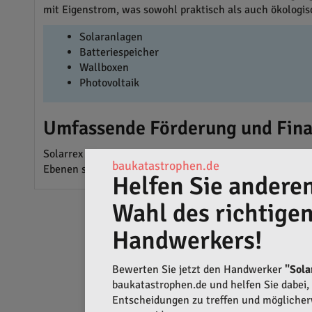
mit Eigenstrom, was sowohl praktisch als auch ökologisch
Solaranlagen
Batteriespeicher
Wallboxen
Photovoltaik
Umfassende Förderung und Fina
Solarrex unterstützt bei der Beantragung von Fördermit
baukatastrophen.de
Ebenen steht die Firma ihren Kunden zur Seite.
Helfen Sie anderen
Wahl des richtige
Handwerkers!
Bewerten Sie jetzt den Handwerker
"Sol
baukatastrophen.de und helfen Sie dabei, q
Entscheidungen zu treffen und mögliche