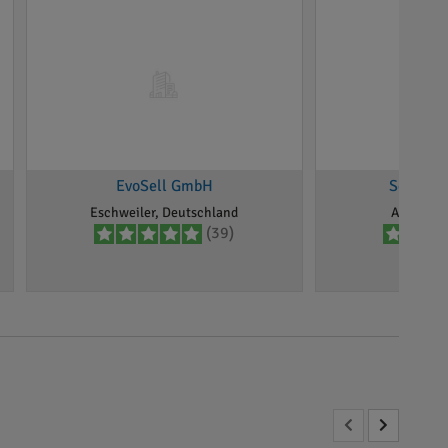
EvoSell GmbH
Solar P
Eschweiler, Deutschland
Alsdorf, 
(39)