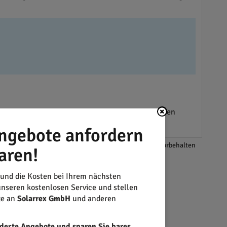
Beratung zu Fördermöglichkeiten auf verschiedenen
ngebote anfordern
*Änderungen und Irrtümer vorbehalten
aren!
 und die Kosten bei Ihrem nächsten
nseren kostenlosen Service und stellen
ge an
Solarrex GmbH
und anderen
derte Angebote und sparen Sie bares