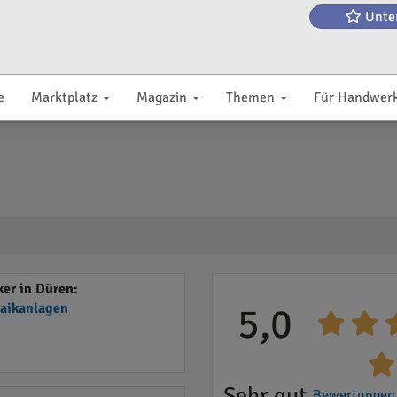
Unte
e
Marktplatz
Magazin
Themen
Für Handwer
er in Düren:
taikanlagen
5,0
Sehr gut
Bewertungen