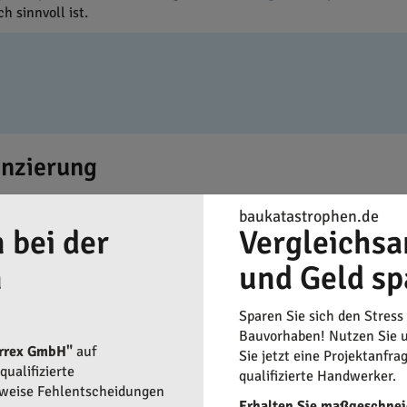
 sinnvoll ist.
nzierung
teln sowie der Finanzierung von Solaranlagenprojekten. Mit der 
baukatastrophen.de
 bei der
Vergleichsa
n
und Geld sp
Sparen Sie sich den Stress
Bauvorhaben! Nutzen Sie u
arrex GmbH"
auf
Sie jetzt eine Projektanfra
ualifizierte
qualifizierte Handwerker.
rweise Fehlentscheidungen
Erhalten Sie maßgeschnei