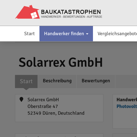
Start
Handwerker finden
Vergleichsangebot
Solarrex GmbH
Start
Beschreibung
Bewertungen
Solarrex GmbH
Handwerk
Oberstraße 47
Photovol
52349 Düren, Deutschland