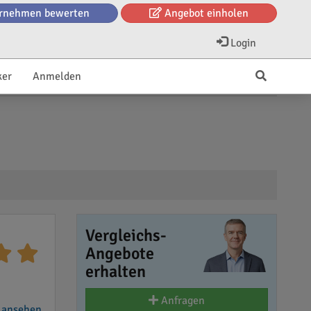
rnehmen bewerten
Angebot einholen
Login
ker
Anmelden
Vergleichs-
Angebote
erhalten
Anfragen
 ansehen