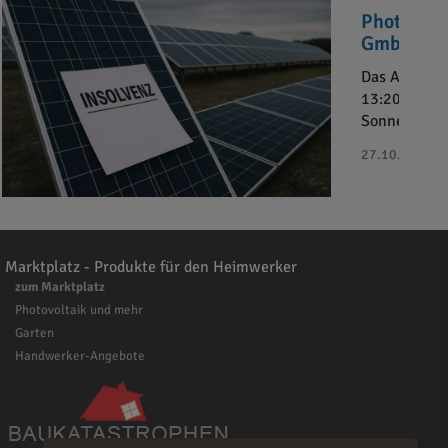
Photovolt
GmbH“ in 
Das Amtsger
13:20 Uhr da
Sonnenkaufh
27.10.2025 - 
Marktplatz - Produkte für den Heimwerker
zum Marktplatz
Photovoltaik und mehr
Garten
Handwerker-Angebote