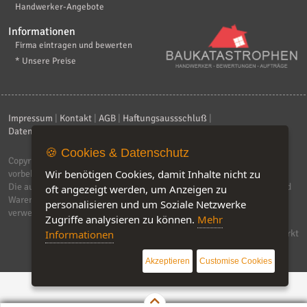
Handwerker-Angebote
Informationen
Firma eintragen und bewerten
* Unsere Preise
Impressum
|
Kontakt
|
AGB
|
Haftungsaussschluß
|
Datenschutzerklärung
|
FAQ
🍪 Cookies & Datenschutz
Copyright © 2026
ebiz-consult GmbH & Co. KG
. Alle Rechte
Wir benötigen Cookies, damit Inhalte nicht zu
vorbehalten.
Die auf dieser Seite verwendeten Produktbezeichnungen, Namen und
oft angezeigt werden, um Anzeigen zu
Warenzeichen sind Eigentum der jeweiligen Firmen. Unser Portal
personalisieren und um Soziale Netzwerke
verwendet Affiliat-Links, für dir wir Geld erhalten.
Zugriffe analysieren zu können.
Mehr
Informationen
Software by IQ-Markt
Akzeptieren
Customise Cookies