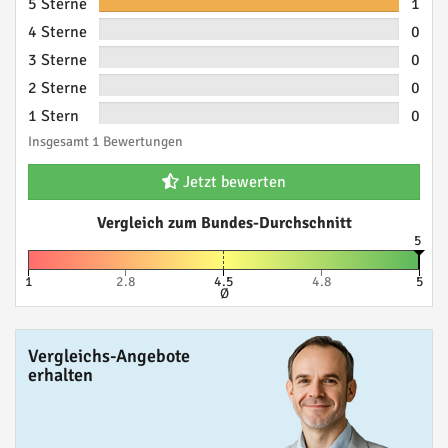
5 Sterne
1
4 Sterne
0
3 Sterne
0
2 Sterne
0
1 Stern
0
Insgesamt 1 Bewertungen
Jetzt bewerten
Vergleich zum Bundes-Durchschnitt
5
1
2.8
4.5
4.8
5
Ø
Vergleichs-Angebote
erhalten