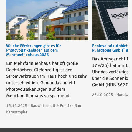
Welche Förderungen gibt es für
Photovoltaik-Anbiete
Photovoltaikanlagen auf dem
Ruhrgebiet GmbH“ in v
Mehrfamilienhaus 2026
Das Amtsgericht Es
Ein Mehrfamilienhaus hat oft große
179/25) hat am 17
Dachflächen. Gleichzeitig ist der
Uhr das vorläufige 
Stromverbrauch im Haus hoch und sehr
über die Sonnenkau
unterschiedlich. Genau das macht
GmbH (HRB 36271) 
Photovoltaikanlagen auf dem
27.10.2025 - Handwerk
Mehrfamilienhaus so spannend
16.12.2025 - Bauwirtschaft & Politik - Bau
Katastrophe