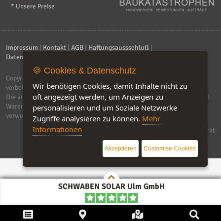
* Unsere Preise
Impressum
|
Kontakt
|
AGB
|
Haftungsaussschluß
|
Datenschutzerklärung
|
FAQ
🍪 Cookies & Datenschutz
Copyright © 2026
ebiz-consult GmbH & Co. KG
. Alle Rechte
Wir benötigen Cookies, damit Inhalte nicht zu
vorbehalten.
oft angezeigt werden, um Anzeigen zu
Die auf dieser Seite verwendeten Produktbezeichnungen, Namen und
Warenzeichen sind Eigentum der jeweiligen Firmen. Unser Portal
personalisieren und um Soziale Netzwerke
verwendet Affiliat-Links, für dir wir Geld erhalten.
Zugriffe analysieren zu können.
Mehr
Informationen
Software by IQ-Markt
Akzeptieren
Customise Cookies
SCHWABEN SOLAR Ulm GmbH