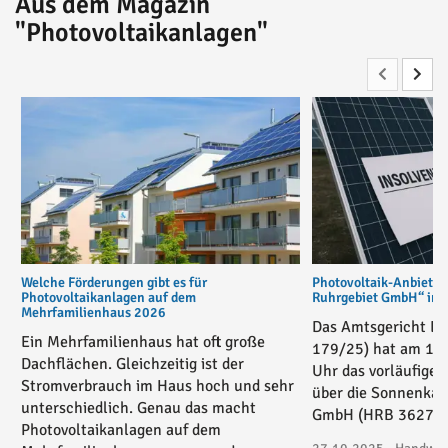
Aus dem Magazin
"Photovoltaikanlagen"
Welche Förderungen gibt es für
Photovoltaik-Anbiete
Photovoltaikanlagen auf dem
Ruhrgebiet GmbH“ in v
Mehrfamilienhaus 2026
Das Amtsgericht Es
Ein Mehrfamilienhaus hat oft große
179/25) hat am 17
Dachflächen. Gleichzeitig ist der
Uhr das vorläufige 
Stromverbrauch im Haus hoch und sehr
über die Sonnenkau
unterschiedlich. Genau das macht
GmbH (HRB 36271) 
Photovoltaikanlagen auf dem