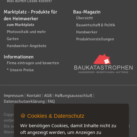
Was dürfen Leads kosten?
Marktplatz - Produkte für
Bau-Magazin
den Heimwerker
Übersicht
zum Marktplatz
Bauwirtschaft & Politik
Photovoltaik und mehr
Handwerker
Garten
Produktvorstellungen
Handwerker-Angebote
Informationen
Firma eintragen und bewerten
* Unsere Preise
Impressum
|
Kontakt
|
AGB
|
Haftungsaussschluß
|
Datenschutzerklärung
|
FAQ
Copyright © 2026
ebiz-consult GmbH & Co. KG
. Alle Rechte
🍪 Cookies & Datenschutz
vorbehalten.
Wir benötigen Cookies, damit Inhalte nicht zu
Die auf dieser Seite verwendeten Produktbezeichnungen, Namen und
oft angezeigt werden, um Anzeigen zu
Warenzeichen sind Eigentum der jeweiligen Firmen. Unser Portal