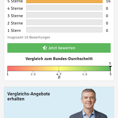
5 Sterne
16
4 Sterne
0
3 Sterne
0
2 Sterne
0
1 Stern
0
Insgesamt 16 Bewertungen
Jetzt bewerten
Vergleich zum Bundes-Durchschnitt
5
1
2.8
4.7
4.8
5
Ø
Vergleichs-Angebote
erhalten