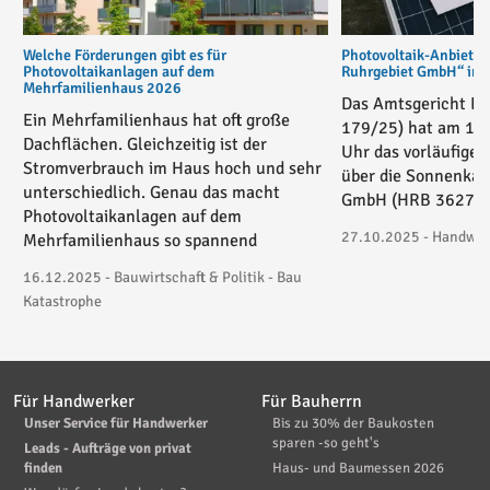
Welche Förderungen gibt es für
Photovoltaik-Anbiete
Photovoltaikanlagen auf dem
Ruhrgebiet GmbH“ in v
Mehrfamilienhaus 2026
Das Amtsgericht Es
Ein Mehrfamilienhaus hat oft große
179/25) hat am 17
Dachflächen. Gleichzeitig ist der
Uhr das vorläufige 
Stromverbrauch im Haus hoch und sehr
über die Sonnenkau
unterschiedlich. Genau das macht
GmbH (HRB 36271) 
Photovoltaikanlagen auf dem
27.10.2025 - Handwerk
Mehrfamilienhaus so spannend
16.12.2025 - Bauwirtschaft & Politik - Bau
Katastrophe
Für Handwerker
Für Bauherrn
Unser Service für Handwerker
Bis zu 30% der Baukosten
sparen -so geht's
Leads - Aufträge von privat
finden
Haus- und Baumessen 2026