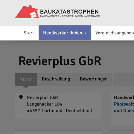
Start
Handwerker finden
Vergleichsangebot
Revierplus GbR
Start
Beschreibung
Bewertungen
Revierplus GbR
Handwerk
Langenacker 104
Photovol
44357 Dortmund , Deutschland
und Dach