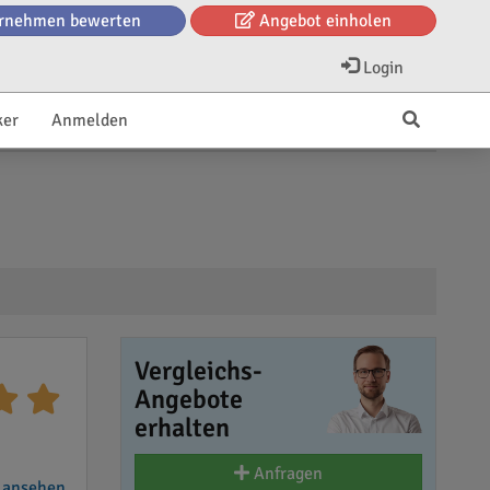
rnehmen bewerten
Angebot einholen
Login
ker
Anmelden
Vergleichs-
Angebote
erhalten
Anfragen
 ansehen