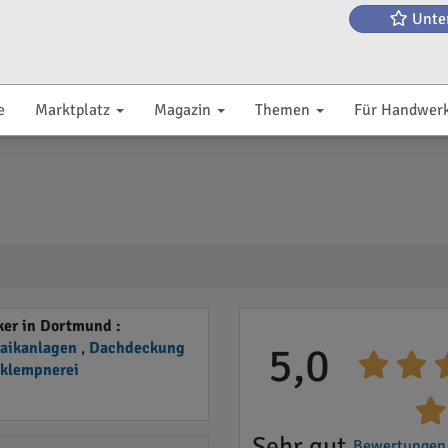
Unte
e
Marktplatz
Magazin
Themen
Für Handwer
er in Dortmund :
taikanlagen
,
Dachdeckung
5,0
klempnerei
Sehr gut
Bewertungen