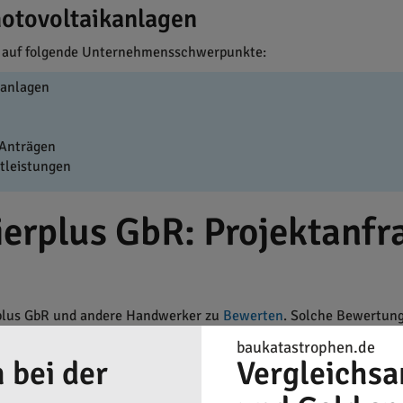
otovoltaikanlagen
t auf folgende Unternehmensschwerpunkte:
kanlagen
 Anträgen
tleistungen
ierplus GbR: Projektanf
rplus GbR und andere Handwerker zu
Bewerten
. Solche Bewertung
en bei. Nicht immer ist das teuerste oder billigste Angebot das 
baukatastrophen.de
nis zu finden. Vergleichsangebote von Photovoltaikfirmen helfen, 
 bei der
Vergleichsa