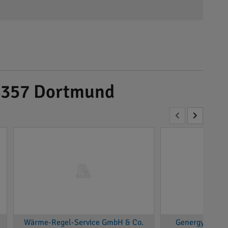
44357 Dortmund
Wärme-Regel-Service GmbH & Co.
Genergy GmbH -