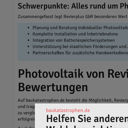
Schwerpunkte: Alles rund um Ph
Zusammengefasst legt Revierplus GbR besonderen Wer
Planung und Beratung individueller Photovoltai
Komplette Installation und Inbetriebnahme
Integration von Batteriespeichersystemen
Unterstützung bei staatlichen Förderungen und
Partnerschaften für zusätzliche Handwerksdiens
Photovoltaik von Rev
Bewertungen
Auf baukatastrophen.de besteht die Möglichkeit, Revie
und tragen zur stetigen Verbesserung der Dienstleistung
baukatastrophen.de
zu vergleichen, um das optimale Preis-Leistungs-Verhält
Helfen Sie anderen
erfolgreich abgeschlossen werden.