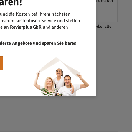
aren!
erks in Dortmund beitragen. Ein Preisvergleich und der
s empfehlenswert, beim Planen eines
 und die Kosten bei Ihrem nächsten
nseren kostenlosen Service und stellen
*Änderungen und Irrtümer vorbehalten
ge an
Revierplus GbR
und anderen
derte Angebote und sparen Sie bares