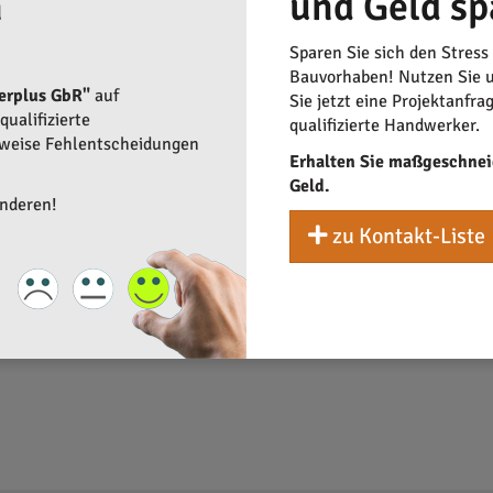
n
und Geld sp
n Privatpersonen wichtig, da sie zur Stärkung des lokalen Handw
ufriedenheit als auch die Unternehmensentwicklung. Daher ist e
 in Betracht zu ziehen.
Sparen Sie sich den Stress
Bauvorhaben! Nutzen Sie u
erplus GbR"
auf
Sie jetzt eine Projektanfra
ualifizierte
qualifizierte Handwerker.
rweise Fehlentscheidungen
Erhalten Sie maßgeschnei
Geld.
anderen!
zu Kontakt-Liste