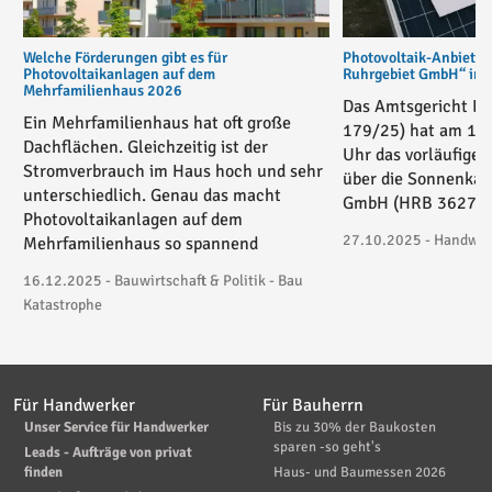
Welche Förderungen gibt es für
Photovoltaik-Anbiete
Photovoltaikanlagen auf dem
Ruhrgebiet GmbH“ in v
Mehrfamilienhaus 2026
Das Amtsgericht Es
Ein Mehrfamilienhaus hat oft große
179/25) hat am 17
Dachflächen. Gleichzeitig ist der
Uhr das vorläufige 
Stromverbrauch im Haus hoch und sehr
über die Sonnenkau
unterschiedlich. Genau das macht
GmbH (HRB 36271) 
Photovoltaikanlagen auf dem
27.10.2025 - Handwerk
Mehrfamilienhaus so spannend
16.12.2025 - Bauwirtschaft & Politik - Bau
Katastrophe
Für Handwerker
Für Bauherrn
Unser Service für Handwerker
Bis zu 30% der Baukosten
sparen -so geht's
Leads - Aufträge von privat
finden
Haus- und Baumessen 2026