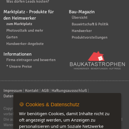
Was dürfen Leads kosten?
Marktplatz - Produkte für
Bau-Magazin
den Heimwerker
Übersicht
zum Marktplatz
Bauwirtschaft & Politik
Photovoltaik und mehr
Handwerker
Garten
Produktvorstellungen
Handwerker-Angebote
Informationen
Firma eintragen und bewerten
* Unsere Preise
Impressum
|
Kontakt
|
AGB
|
Haftungsaussschluß
|
Datenschutzerklärung
|
FAQ
🍪 Cookies & Datenschutz
Copyright © 2026
ebiz-consult GmbH & Co. KG
. Alle Rechte
Wir benötigen Cookies, damit Inhalte nicht zu
vorbehalten.
Die auf dieser Seite verwendeten Produktbezeichnungen, Namen und
oft angezeigt werden, um Anzeigen zu
Warenzeichen sind Eigentum der jeweiligen Firmen. Unser Portal
personalisieren und um Soziale Netzwerke