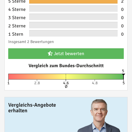
5 Sterne
2
4 Sterne
0
3 Sterne
0
2 Sterne
0
1 Stern
0
Insgesamt 2 Bewertungen
Jetzt bewerten
Vergleich zum Bundes-Durchschnitt
5
1
2.8
4.6
4.8
5
Ø
Vergleichs-Angebote
erhalten