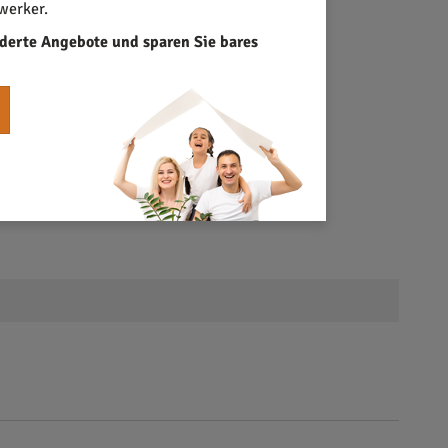
werker.
derte Angebote und sparen Sie bares