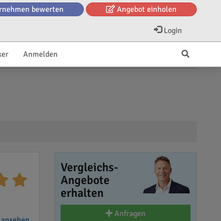
rnehmen bewerten
Angebot einholen
Login
ker
Anmelden
Vergleichs-
Angebote
erhalten
Anfragen
 ansehen