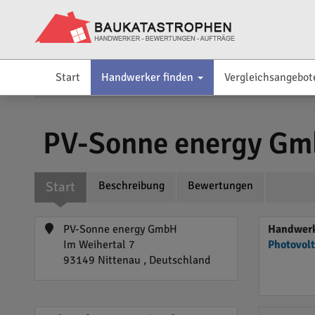
Start
Handwerker finden
Vergleichsangebot
PV-Sonne energy G
Start
Beschreibung
Bewertungen
PV-Sonne energy GmbH
Handwerke
Im Weihertal 7
Photovol
93149 Nittenau , Deutschland