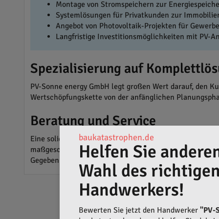
Montage von Stromspeichern zur Energiespeich
Systemlösungen für Privatkunden zur Immobilie
Angebot von Photovoltaik-Projekten für Gewerb
Langfristige Investitionsmöglichkeiten mit PV-A
Spezialisierung auf Komplettlö
PV-Sonne energy GmbH legt großen Wert darauf, den Ku
Wertschöpfungskette von der anfänglichen Planungspha
Beratung und Service
baukatastrophen.de
Eine solide Beratung und transparente Kommunikation 
Helfen Sie anderen
maßgeschneiderte Angebote und ein professionelles Serv
Gegebenheiten vor Ort berücksichtigt, um das Potenzial
Wahl des richtige
Handwerkers!
Bewerten Sie jetzt den Handwerker
"PV-