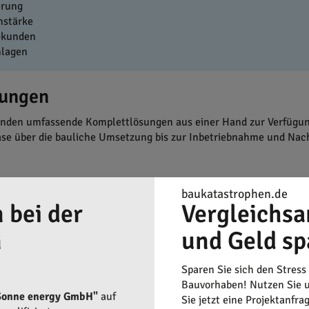
erung
nstärke
ekunden
nlagen
sungen
nden umfassende Komplettlösungen aus einer Hand zur Verfügung
se über die bauliche Umsetzung bis zur Inbetriebnahme und Nac
baukatastrophen.de
entlang des gesamten Projekts stehen im Zentrum der Unternehm
 bei der
Vergleichsa
ice-Team freuen, das sie über die gesamte Laufzeit der Solaranla
 der Solaranlage optimal auszuschöpfen.
n
und Geld sp
Sparen Sie sich den Stress
Bauvorhaben! Nutzen Sie u
Sonne energy GmbH"
auf
Sie jetzt eine Projektanfra