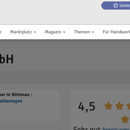
Unte
e
Marktplatz
Magazin
Themen
Für Handwer
mbH
r in Nittenau :
taikanlagen
4,5
Sehr gut
Bewertungen