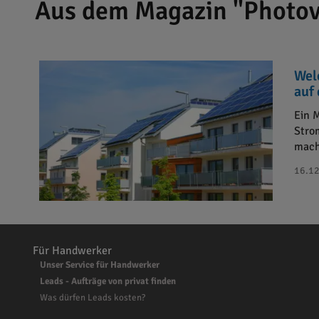
Aus dem Magazin "Photov
Wel
auf
Ein 
Stro
mach
16.12
Für Handwerker
Unser Service für Handwerker
Leads - Aufträge von privat finden
Was dürfen Leads kosten?