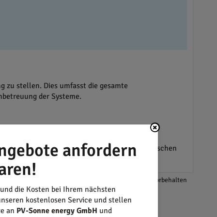
 zu stellen. Dies umfasst die gesamte
hbetreuung der Systeme.
ensphilosophie. Kunden können sich auf
ngebote anfordern
ge hinweg unterstützt. Dabei werden die spezifischen
aren!
*Änderungen und Irrtümer vorbehalten
 und die Kosten bei Ihrem nächsten
nseren kostenlosen Service und stellen
ge an
PV-Sonne energy GmbH
und