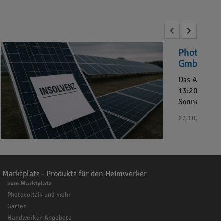
Photovolt
GmbH“ in 
Das Amtsger
13:20 Uhr da
Sonnenkaufh
27.10.2025 - 
Marktplatz - Produkte für den Heimwerker
zum Marktplatz
Photovoltaik und mehr
Garten
Handwerker-Angebote