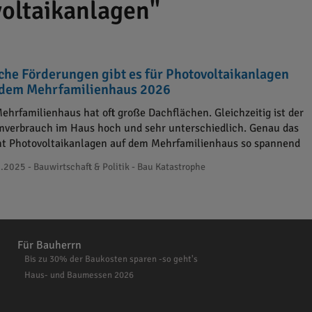
oltaikanlagen"
che Förderungen gibt es für Photovoltaikanlagen
 dem Mehrfamilienhaus 2026
Mehrfamilienhaus hat oft große Dachflächen. Gleichzeitig ist der
mverbrauch im Haus hoch und sehr unterschiedlich. Genau das
t Photovoltaikanlagen auf dem Mehrfamilienhaus so spannend
.2025 - Bauwirtschaft & Politik - Bau Katastrophe
Für Bauherrn
Bis zu 30% der Baukosten sparen -so geht's
Haus- und Baumessen 2026