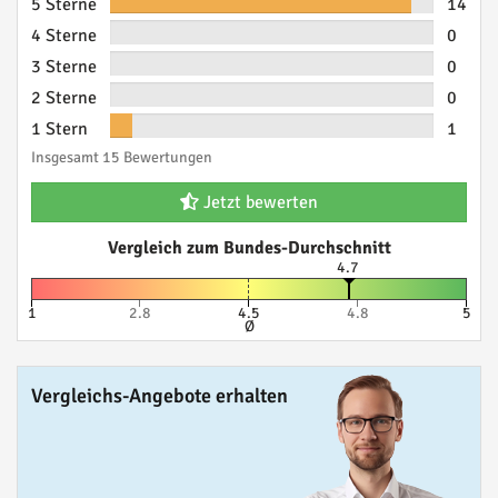
5 Sterne
14
4 Sterne
0
3 Sterne
0
2 Sterne
0
1 Stern
1
Insgesamt 15 Bewertungen
Jetzt bewerten
Vergleich zum Bundes-Durchschnitt
4.7
1
2.8
4.5
4.8
5
Ø
Vergleichs-Angebote erhalten