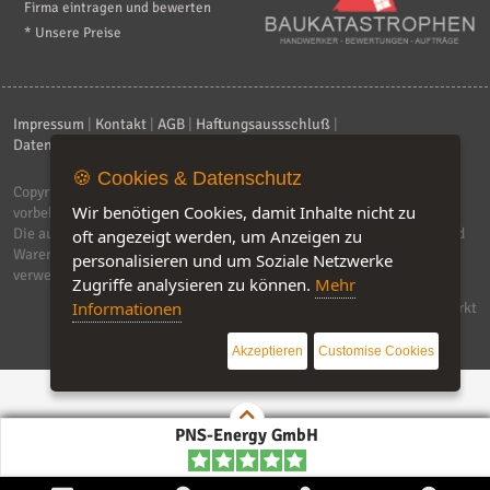
Firma eintragen und bewerten
* Unsere Preise
Impressum
|
Kontakt
|
AGB
|
Haftungsaussschluß
|
Datenschutzerklärung
|
FAQ
🍪 Cookies & Datenschutz
Copyright © 2026
ebiz-consult GmbH & Co. KG
. Alle Rechte
Wir benötigen Cookies, damit Inhalte nicht zu
vorbehalten.
Die auf dieser Seite verwendeten Produktbezeichnungen, Namen und
oft angezeigt werden, um Anzeigen zu
Warenzeichen sind Eigentum der jeweiligen Firmen. Unser Portal
personalisieren und um Soziale Netzwerke
verwendet Affiliat-Links, für dir wir Geld erhalten.
Zugriffe analysieren zu können.
Mehr
Informationen
Software by IQ-Markt
Akzeptieren
Customise Cookies
PNS-Energy GmbH