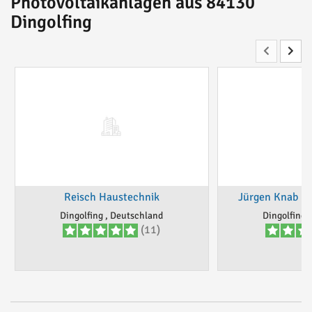
Photovoltaikanlagen aus 84130
Dingolfing
Reisch Haustechnik
Jürgen Knab El
Dingolfing , Deutschland
Dingolfing 
(11)