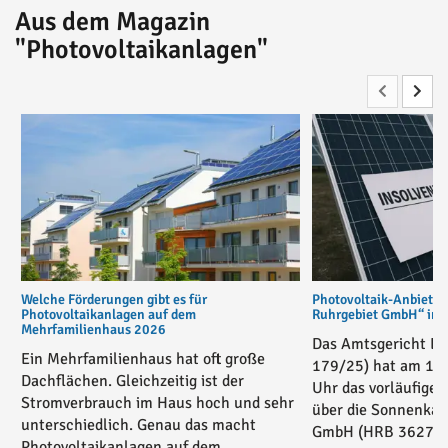
Aus dem Magazin
"Photovoltaikanlagen"
Welche Förderungen gibt es für
Photovoltaik-Anbiete
Photovoltaikanlagen auf dem
Ruhrgebiet GmbH“ in v
Mehrfamilienhaus 2026
Das Amtsgericht Es
Ein Mehrfamilienhaus hat oft große
179/25) hat am 17
Dachflächen. Gleichzeitig ist der
Uhr das vorläufige 
Stromverbrauch im Haus hoch und sehr
über die Sonnenkau
unterschiedlich. Genau das macht
GmbH (HRB 36271) 
Photovoltaikanlagen auf dem