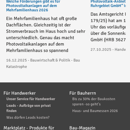
Welche Förderungen gibt es für
Photovoltaik-Anbiete
Photovoltaikanlagen auf dem
Ruhrgebiet GmbH“ in v
Mehrfamilienhaus 2026
Das Amtsgericht Es
Ein Mehrfamilienhaus hat oft große
179/25) hat am 17
Dachflächen. Gleichzeitig ist der
Uhr das vorläufige 
Stromverbrauch im Haus hoch und sehr
über die Sonnenkau
unterschiedlich. Genau das macht
GmbH (HRB 36271) 
Photovoltaikanlagen auf dem
27.10.2025 - Handwerk
Mehrfamilienhaus so spannend
16.12.2025 - Bauwirtschaft & Politik - Bau
Katastrophe
Für Handwerker
Für Bauherrn
Unser Service für Handwerker
Bis zu 30% der Baukosten
sparen -so geht's
Leads - Aufträge von privat
finden
Haus- und Baumessen 2026
Was dürfen Leads kosten?
Marktplatz - Produkte für
Bau-Magazin