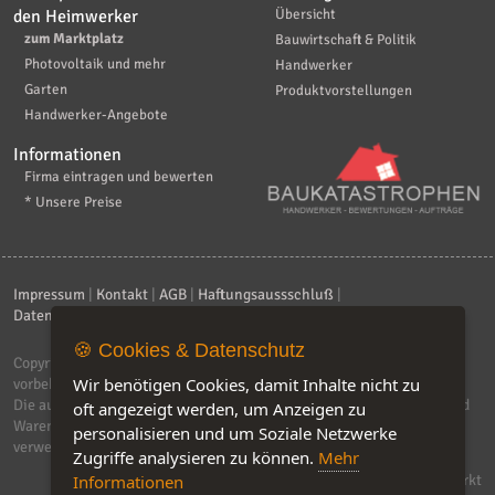
den Heimwerker
Übersicht
zum Marktplatz
Bauwirtschaft & Politik
Photovoltaik und mehr
Handwerker
Garten
Produktvorstellungen
Handwerker-Angebote
Informationen
Firma eintragen und bewerten
* Unsere Preise
Impressum
|
Kontakt
|
AGB
|
Haftungsaussschluß
|
Datenschutzerklärung
|
FAQ
🍪 Cookies & Datenschutz
Copyright © 2026
ebiz-consult GmbH & Co. KG
. Alle Rechte
Wir benötigen Cookies, damit Inhalte nicht zu
vorbehalten.
Die auf dieser Seite verwendeten Produktbezeichnungen, Namen und
oft angezeigt werden, um Anzeigen zu
Warenzeichen sind Eigentum der jeweiligen Firmen. Unser Portal
personalisieren und um Soziale Netzwerke
verwendet Affiliat-Links, für dir wir Geld erhalten.
Zugriffe analysieren zu können.
Mehr
Software by IQ-Markt
Informationen