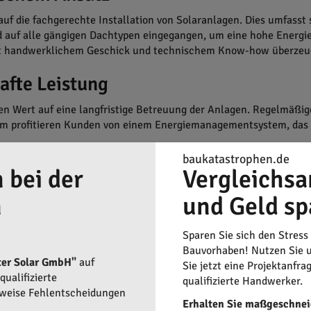
f die fachgerechte Installation von Solaranlagen. Dies umfasst 
rd auf alle gängigen Dachtypen eingegangen, um eine hohe Energi
mit handwerklichem Geschick und technischem Know-how überzeu
afte Leistung
ßen Wert auf eine langfristige Betreuung der Anlagen. Regelmäßi
em profitieren Kunden von einem Energiemanagementsystem, das 
baukatastrophen.de
 bei der
Vergleichsa
n
und Geld sp
Sparen Sie sich den Stress
Bauvorhaben! Nutzen Sie u
ter Solar GmbH"
auf
Sie jetzt eine Projektanfra
ualifizierte
qualifizierte Handwerker.
rweise Fehlentscheidungen
Erhalten Sie maßgeschnei