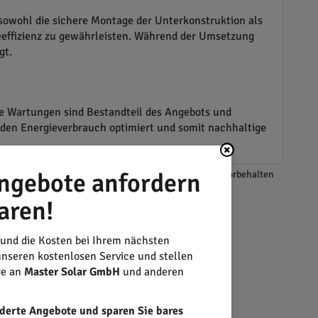
sowohl die sichere Montage der Unterkonstruktion als
eeffizienz zu gewährleisten. Während der Umsetzung
gt.
ge Wartungen sind Bestandteil des Angebots und
den Energieverbrauch optimiert und somit nachhaltige
ngebote anfordern
*Änderungen und Irrtümer vorbehalten
aren!
 und die Kosten bei Ihrem nächsten
nseren kostenlosen Service und stellen
ge an
Master Solar GmbH
und anderen
derte Angebote und sparen Sie bares