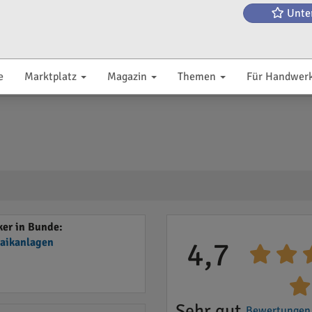
Unte
e
Marktplatz
Magazin
Themen
Für Handwer
er in Bunde:
taikanlagen
4,7
Sehr gut
Bewertungen