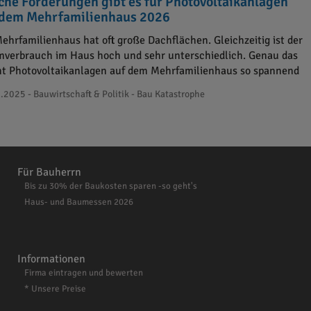
che Förderungen gibt es für Photovoltaikanlagen
 dem Mehrfamilienhaus 2026
Mehrfamilienhaus hat oft große Dachflächen. Gleichzeitig ist der
mverbrauch im Haus hoch und sehr unterschiedlich. Genau das
t Photovoltaikanlagen auf dem Mehrfamilienhaus so spannend
.2025 - Bauwirtschaft & Politik - Bau Katastrophe
Für Bauherrn
Bis zu 30% der Baukosten sparen -so geht's
Haus- und Baumessen 2026
Informationen
Firma eintragen und bewerten
* Unsere Preise