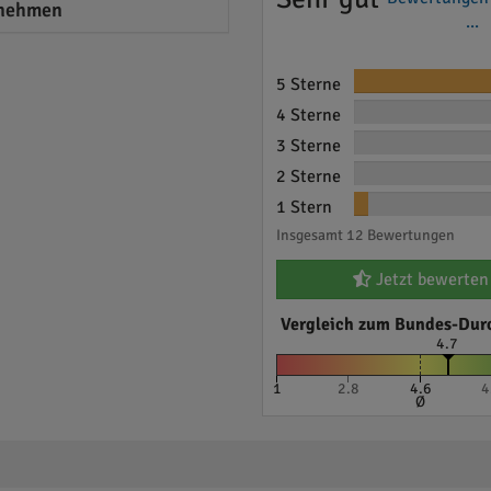
nehmen
...
5 Sterne
4 Sterne
3 Sterne
2 Sterne
1 Stern
Insgesamt 12 Bewertungen
Jetzt bewerten
Vergleich zum Bundes-Dur
4.7
1
2.8
4.6
4
Ø