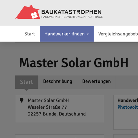
Start
Handwerker finden
Vergleichsangebot
Master Solar GmbH
Start
Beschreibung
Bewertungen
Master Solar GmbH
Handwerk
Weseler Straße 77
Photovol
32257 Bunde, Deutschland