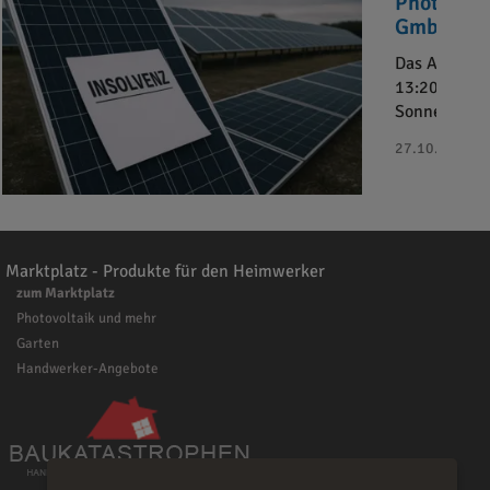
Photovolt
GmbH“ in 
Das Amtsger
13:20 Uhr da
Sonnenkaufh
27.10.2025 - 
Marktplatz - Produkte für den Heimwerker
zum Marktplatz
Photovoltaik und mehr
Garten
Handwerker-Angebote