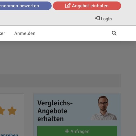
rnehmen bewerten
Angebot einholen
Login
ker
Anmelden
Vergleichs-
Angebote
erhalten
Anfragen
 ansehen