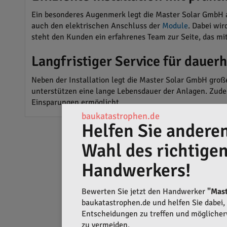
Ein besonderes Augenmerk legt die Master Solar GmbH au
auch den elektrischen Anschluss der
Module
. Dabei wi
steht den Kunden ein erfahrenes Team zur Seite, das 
Langfristiger Service für dauerh
Neben der Installation legt die Master Solar GmbH gro
unterstützen eine lange Lebensdauer der Anlagen. Zud
Einsparungen ermöglicht.
baukatastrophen.de
Helfen Sie anderen
Wahl des richtige
Handwerkers!
Bewerten Sie jetzt den Handwerker
"Mas
baukatastrophen.de und helfen Sie dabei, q
Entscheidungen zu treffen und mögliche
zu vermeiden.