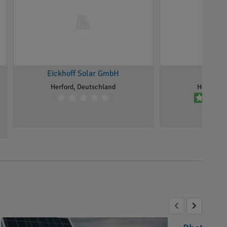
Eickhoff Solar GmbH
YURA
Herford, Deutschland
Herford, 