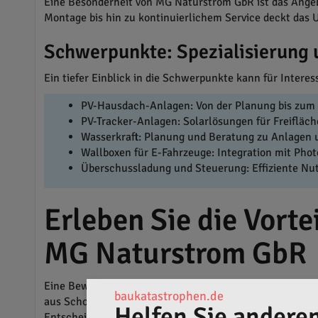
Eine Besonderheit von MG Naturstrom GbR ist das Angeb
Montage bis hin zu kontinuierlichem Service deckt das 
Schwerpunkte: Spezialisierung 
Ein tiefer Einblick in die Schwerpunkte kann für Interess
PV-Hausdach-Anlagen: Von der Planung bis zum S
PV-Tracker-Anlagen: Solarlösungen für Freifläc
Wasserkraft: Planung und Beratung zu Anlagen 
Wallboxen für E-Fahrzeuge: Integration mit Phot
Überschussladung und Steuerung: Effiziente Nu
Erleben Sie die Vort
MG Naturstrom GbR
Eine Bewertung auf baukatastrophen.de kann sowohl für
baukatastrophen.de
aus Schopfheim profitieren von der Sichtbarkeit und dem
Helfen Sie anderen
Entscheidungsfindung.