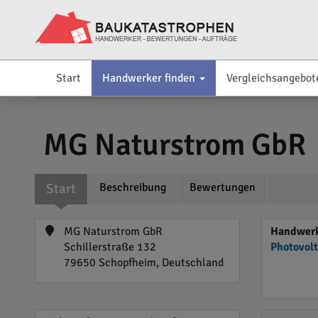
Start
Handwerker finden
Vergleichsangebot
MG Naturstrom GbR
Start
Beschreibung
Bewertungen
MG Naturstrom GbR
Handwerk
Schillerstraße 132
Photovol
79650 Schopfheim, Deutschland