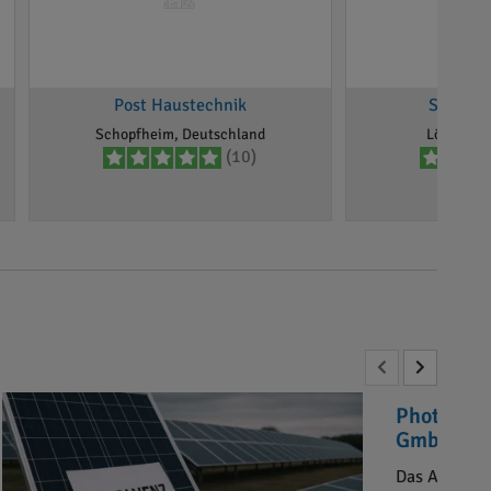
Post Haustechnik
SmartS
Schopfheim, Deutschland
Lörrach, 
(10)
Photovolt
GmbH“ in 
Das Amtsger