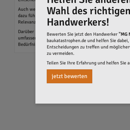
Wahl des richtige
Auch wenn das nächstbeste Angebot verlockend erscheint,
dazu führen, dass nicht unbedingt das teuerste oder gün
Handwerkers!
Relevanz, da sie maßgeblich zur Stärkung des regional
Darüber hinaus kann ein
Preisvergleich
für Photovoltai
Bewerten Sie jetzt den Handwerker
"MG 
umfassende Angebote einen klaren Überblick über den
baukatastrophen.de und helfen Sie dabei, q
Bedürfnisse zu treffen.
Entscheidungen zu treffen und mögliche
zu vermeiden.
Teilen Sie Ihre Erfahrung und helfen Sie 
jetzt bewerten