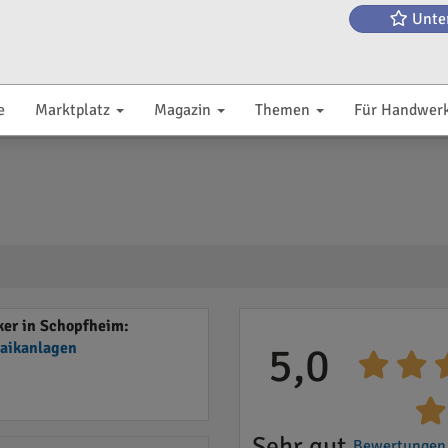
Unte
e
Marktplatz
Magazin
Themen
Für Handwer
er in Schopfheim:
taikanlagen
5,0
Sehr gut
Bewertungen