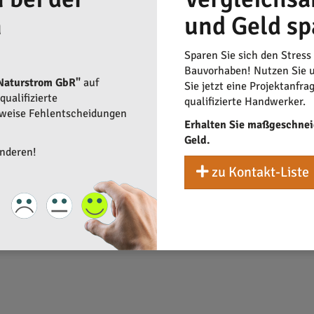
n
und Geld sp
 ist es oft sinnvoll, nicht nur lokal zu suchen.
Vergleichsangeb
stigste Angebot das beste für ein Projekt ist. Für lokale Handwe
en Handwerks beitragen.
Sparen Sie sich den Stress
Bauvorhaben! Nutzen Sie u
kanlagen erhebliche
Einsparungen
mit sich bringen. Während teue
Naturstrom GbR"
auf
Sie jetzt eine Projektanfra
 Markt. Wenn Verbraucher
Vergleichsangebote
einholen, können si
ualifizierte
qualifizierte Handwerker.
rweise Fehlentscheidungen
Erhalten Sie maßgeschnei
Geld.
anderen!
zu Kontakt-Liste