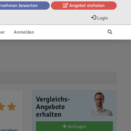
rnehmen bewerten
Angebot einholen
Login
ker
Anmelden
Vergleichs-
Angebote
erhalten
Anfragen
 ansehen