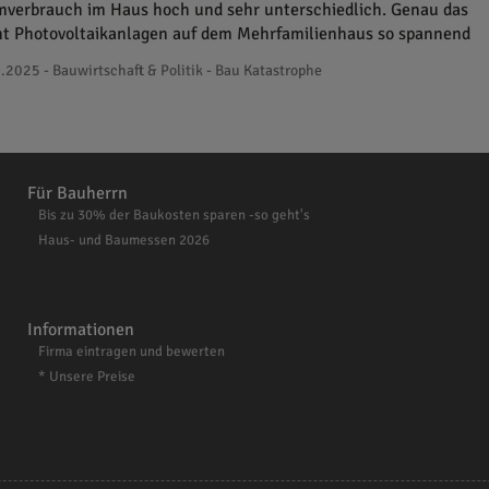
mverbrauch im Haus hoch und sehr unterschiedlich. Genau das
t Photovoltaikanlagen auf dem Mehrfamilienhaus so spannend
.2025 - Bauwirtschaft & Politik - Bau Katastrophe
Für Bauherrn
Bis zu 30% der Baukosten sparen -so geht's
Haus- und Baumessen 2026
Informationen
Firma eintragen und bewerten
* Unsere Preise