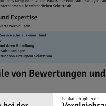
ot eines kompletten „All-in-Pakets“ für Photovoltaikanlagen. V
Unternehmen alle erforderlichen Schritte ab.
und Expertise
ierte wertvoll sein:
ervice alles aus einer Hand
hen
und deren Betreibung
ovoltaikanlagen
tzung von erzeugtem Solarstrom
eile von Bewertungen und
 das Unternehmen als auch für die Leser von großem Vorteil sei
baukatastrophen.de
 Vertrauen aus positiven Rezensionen. Gleichzeitig hilft eine eh
 bei der
Vergleichsa