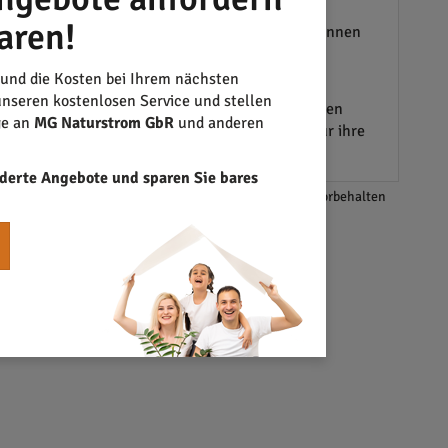
aren!
ote
von Handwerkern in und um Schopfheim können
rker haben
Aufträge von privat
eine bedeutende
 und die Kosten bei Ihrem nächsten
nseren kostenlosen Service und stellen
r nicht immer gleich hochwertig bedeutet, bieten
ge an
MG Naturstrom GbR
und anderen
e sicher sein, die bestmögliche Entscheidung für ihre
derte Angebote und sparen Sie bares
*Änderungen und Irrtümer vorbehalten