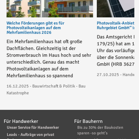
Welche Förderungen gibt es für
Photovoltaik-Anbiete
Photovoltaikanlagen auf dem
Ruhrgebiet GmbH“ in v
Mehrfamilienhaus 2026
Das Amtsgericht Es
Ein Mehrfamilienhaus hat oft große
179/25) hat am 17
Dachflächen. Gleichzeitig ist der
Uhr das vorläufige 
Stromverbrauch im Haus hoch und sehr
über die Sonnenkau
unterschiedlich. Genau das macht
GmbH (HRB 36271) 
Photovoltaikanlagen auf dem
27.10.2025 - Handwerk
Mehrfamilienhaus so spannend
16.12.2025 - Bauwirtschaft & Politik - Bau
Katastrophe
Für Handwerker
Für Bauherrn
Unser Service für Handwerker
Bis zu 30% der Baukosten
sparen -so geht's
Leads - Aufträge von privat