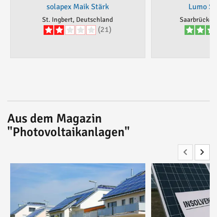
solapex Maik Stärk
Lumo So
St. Ingbert, Deutschland
Saarbrücken
(21)
Aus dem Magazin
"Photovoltaikanlagen"