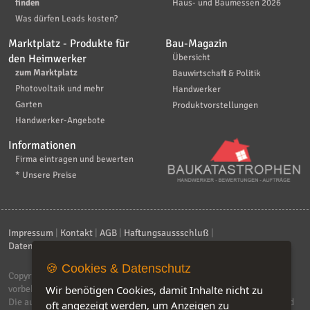
finden
Haus- und Baumessen 2026
Was dürfen Leads kosten?
Marktplatz - Produkte für
Bau-Magazin
den Heimwerker
Übersicht
zum Marktplatz
Bauwirtschaft & Politik
Photovoltaik und mehr
Handwerker
Garten
Produktvorstellungen
Handwerker-Angebote
Informationen
Firma eintragen und bewerten
* Unsere Preise
Impressum
|
Kontakt
|
AGB
|
Haftungsaussschluß
|
Datenschutzerklärung
|
FAQ
🍪 Cookies & Datenschutz
Copyright © 2026
ebiz-consult GmbH & Co. KG
. Alle Rechte
Wir benötigen Cookies, damit Inhalte nicht zu
vorbehalten.
Die auf dieser Seite verwendeten Produktbezeichnungen, Namen und
oft angezeigt werden, um Anzeigen zu