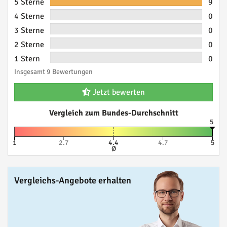
5 Sterne
9
4 Sterne
0
3 Sterne
0
2 Sterne
0
1 Stern
0
Insgesamt 9 Bewertungen
Jetzt bewerten
Vergleich zum Bundes-Durchschnitt
5
1
2.7
4.4
4.7
5
Ø
Vergleichs-Angebote erhalten