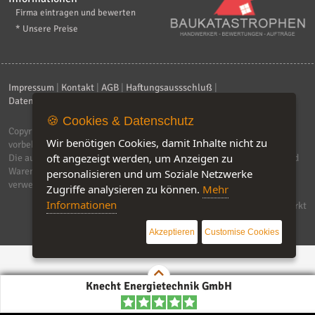
Firma eintragen und bewerten
* Unsere Preise
Impressum
|
Kontakt
|
AGB
|
Haftungsaussschluß
|
Datenschutzerklärung
|
FAQ
🍪 Cookies & Datenschutz
Copyright © 2026
ebiz-consult GmbH & Co. KG
. Alle Rechte
Wir benötigen Cookies, damit Inhalte nicht zu
vorbehalten.
oft angezeigt werden, um Anzeigen zu
Die auf dieser Seite verwendeten Produktbezeichnungen, Namen und
Warenzeichen sind Eigentum der jeweiligen Firmen. Unser Portal
personalisieren und um Soziale Netzwerke
verwendet Affiliat-Links, für dir wir Geld erhalten.
Zugriffe analysieren zu können.
Mehr
Informationen
Software by IQ-Markt
Akzeptieren
Customise Cookies
Knecht Energietechnik GmbH