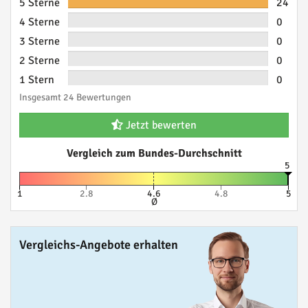
5 Sterne
24
4 Sterne
0
3 Sterne
0
2 Sterne
0
1 Stern
0
Insgesamt 24 Bewertungen
Jetzt bewerten
Vergleich zum Bundes-Durchschnitt
5
1
2.8
4.6
4.8
5
Ø
Vergleichs-Angebote erhalten