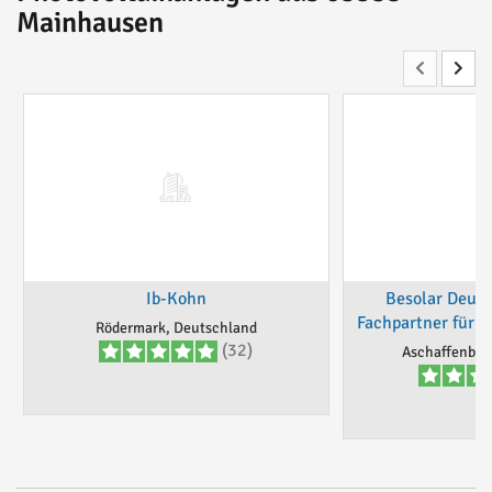
Mainhausen
Ib-Kohn
Besolar Deut
Fachpartner für P
Rödermark, Deutschland
(32)
Aschaffenbur